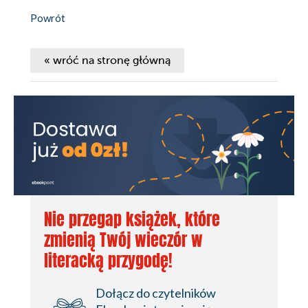
Powrót
« wróć na stronę główną
Nie przegap książek, które
zmienią Twój wieczór w
literacką przygodę!
Dołącz do czytelników