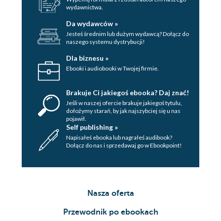
wydawnictwa.
Da wydawców »
Jesteś średnim lub dużym wydawcą? Dołącz do
naszego systemu dystrybucji!
Dla biznesu »
Ebooki i audiobooki w Twojej firmie.
Brakuje Ci jakiegoś ebooka? Daj znać!
Jeśli w naszej ofercie brakuje jakiegoś tytulu,
dołożymy starań, by jak najszybciej się u nas
pojawił.
Self publishing »
Napisałeś ebooka lub nagrałeś audibook?
Dołącz do nas i sprzedawaj go w Ebookpoint!
Nasza oferta
Przewodnik po ebookach