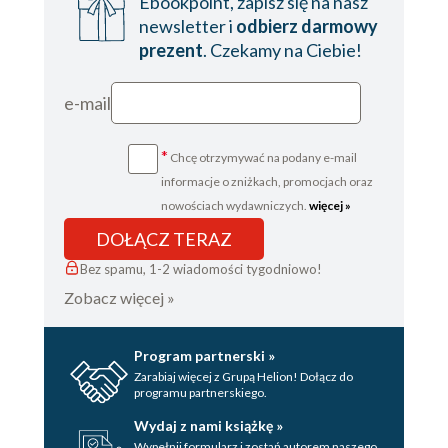
Ebookpoint, zapisz się na nasz
newsletter i
odbierz darmowy
prezent
. Czekamy na Ciebie!
e-mail
*
Chcę otrzymywać na podany e-mail
informacje o zniżkach, promocjach oraz
nowościach wydawniczych.
więcej »
DOŁĄCZ TERAZ
Bez spamu, 1-2 wiadomości tygodniowo!
Zobacz więcej »
Program partnerski »
Zarabiaj więcej z Grupą Helion! Dołącz do
programu partnerskiego.
Wydaj z nami książkę »
Wypełnij formularz i zostań autorem naszego