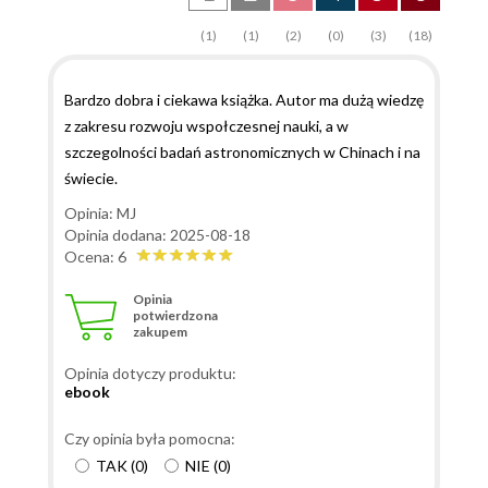
(1)
(1)
(2)
(0)
(3)
(18)
Bardzo dobra i ciekawa książka. Autor ma dużą wiedzę
z zakresu rozwoju wspołczesnej nauki, a w
szczegolności badań astronomicznych w Chinach i na
świecie.
Opinia: MJ
Opinia dodana: 2025-08-18
Ocena: 6
Opinia
potwierdzona
zakupem
Opinia dotyczy produktu:
ebook
Czy opinia była pomocna:
TAK
(
0
)
NIE
(
0
)