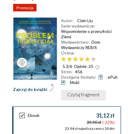
Promocja
Autor:
Cixin Liu
Serie wydawnicze:
Wspomnienie o przeszłości
Ziemi
Wydawnictwo:
Dom
Wydawniczy REBIS
Ocena:
5.3
/
6
Opinie:
25
Stron:
456
Dostępne formaty:
ePub
Mobi
Zajrzyj do książki
Czytaj fragment
31,12 zł
Ebook
39,90 zł
(-22%)
23,94 zł najniższa cena z 30 dni