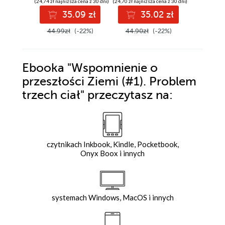
(24,74 zł najniższa cena z 30 dni)
(24,70 zł najniższa cena z 30 dni)
(27,45 zł najni
35.09 zł
35.02 zł
3
44.99zł
(-22%)
44.90zł
(-22%)
49.90z
Ebooka
"Wspomnienie o
przeszłości Ziemi (#1). Problem
trzech ciał"
przeczytasz na:
czytnikach Inkbook, Kindle, Pocketbook,
Onyx Boox i innych
systemach Windows, MacOS i innych