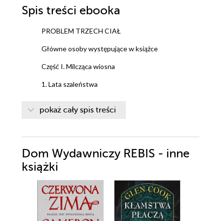
Spis treści
ebooka
PROBLEM TRZECH CIAŁ
Główne osoby występujące w książce
Część I. Milcząca wiosna
1. Lata szaleństwa
2. Milcząca wiosna
pokaż cały spis treści
3. Czerwony Brzeg I
Część II. Trzy ciała
Dom Wydawniczy REBIS - inne
4. Granice Nauki
książki
5. Partia bilarda
6. Strzelec i farmer
7. Trzy ciała: Król Wen z dynastii Zhou i długa noc