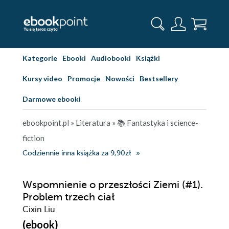
Kategorie
Ebooki
Audiobooki
Książki
Kursy video
Promocje
Nowości
Bestsellery
Darmowe ebooki
ebookpoint.pl
»
Literatura
»
📚 Fantastyka i science-
fiction
Codziennie inna książka za 9,90zł
Wspomnienie o przeszłości Ziemi (#1).
Problem trzech ciał
Cixin Liu
(ebook)