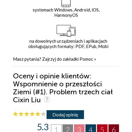
systemach Windows, Android, iOS,
HarmonyOS
na dowolnych urządzeniach i aplikacjach
obsługujących formaty: PDF, EPub, Mobi
Masz pytania? Zajrzyj do zakładki
Pomoc
»
Oceny i opinie klientów:
Wspomnienie o przeszłości
Ziemi (#1). Problem trzech ciał
Cixin Liu
Dodaj opinię
5.3
1
2
3
4
5
6