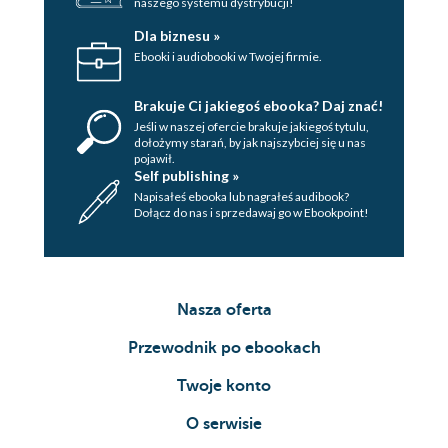
naszego systemu dystrybucji!
Dla biznesu »
Ebooki i audiobooki w Twojej firmie.
Brakuje Ci jakiegoś ebooka? Daj znać!
Jeśli w naszej ofercie brakuje jakiegoś tytulu,
dołożymy starań, by jak najszybciej się u nas
pojawił.
Self publishing »
Napisałeś ebooka lub nagrałeś audibook?
Dołącz do nas i sprzedawaj go w Ebookpoint!
Nasza oferta
Przewodnik po ebookach
Twoje konto
O serwisie