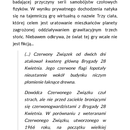
badającej przyczyny serii samobójstw czołowych
fizyków. W wyniku prywatnego dochodzenia natyka
się na tajemniczą grę wirtualną o nazwie Trzy ciała,
której celem jest uratowanie mieszkańców planety
zagrożonej oddziaływaniem grawitacyjnym trzech
słońc. Niebawem odkrywa, że świat tej gry wcale nie
jest fikcją...
(…) Czerwony Związek od dwóch dni
atakował kwaterę główną Brygady 28
Kwietnia. Jego czerwone flagi łopotały
nieustannie wokół budynku niczym
płomienie łaknące drewna.
Dowódca Czerwonego Związku czuł
strach, ale nie przed zaciekle broniącymi
się czerwonogwardzistami z Brygady 28
Kwietnia. W porównaniu z weteranami
Czerwonego Związku, utworzonego w
1966 roku, na początku wielkiej