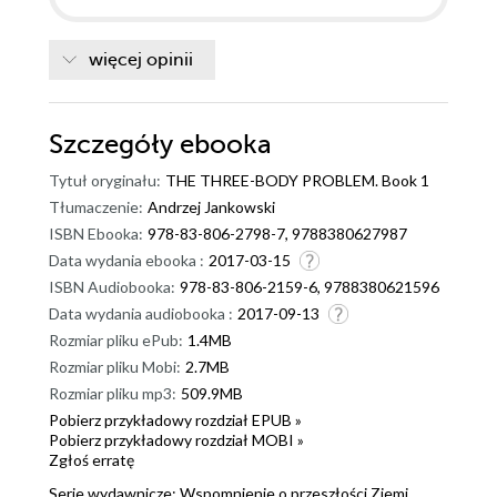
więcej opinii
Szczegóły
ebooka
Tytuł oryginału:
THE THREE-BODY PROBLEM. Book 1
Tłumaczenie:
Andrzej Jankowski
ISBN Ebooka:
978-83-806-2798-7, 9788380627987
Data wydania ebooka :
2017-03-15
ISBN Audiobooka:
978-83-806-2159-6, 9788380621596
Data wydania audiobooka :
2017-09-13
Rozmiar pliku ePub:
1.4MB
Rozmiar pliku Mobi:
2.7MB
Rozmiar pliku mp3:
509.9MB
Pobierz przykładowy rozdział EPUB »
Pobierz przykładowy rozdział MOBI »
Zgłoś erratę
Serie wydawnicze:
Wspomnienie o przeszłości Ziemi