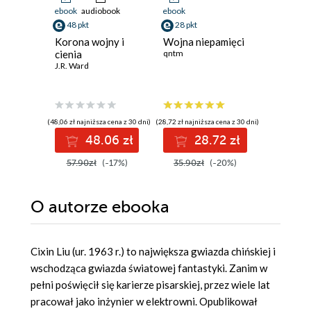
ebook
audiobook
ebook
ebook
48 pkt
28 pkt
44 pkt
Korona wojny i
Wojna niepamięci
Podnosz
cienia
qntm
kamienie
J.R. Ward
o Arbaia
Sheri S. T
(48,06 zł najniższa cena z 30 dni)
(28,72 zł najniższa cena z 30 dni)
(44,97 zł najni
48.06 zł
28.72 zł
4
57.90zł
(-17%)
35.90zł
(-20%)
52.90z
O autorze
ebooka
Cixin Liu
(ur. 1963 r.) to największa gwiazda chińskiej i
wschodząca gwiazda światowej fantastyki. Zanim w
pełni poświęcił się karierze pisarskiej, przez wiele lat
pracował jako inżynier w elektrowni. Opublikował