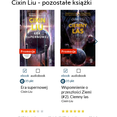
Cixin Liu - pozostałe książki
Promocja
Promocja
Promocja
ebook
audiobook
ebook
audiobook
ebook
aud
35 pkt
35 pkt
38 pkt
Era supernowej
Wspomnienie o
Wspomni
Cixin Liu
przeszłości Ziemi
przeszło
(#2). Ciemny las
(#3). Ko
Cixin Liu
śmierci
Cixin Liu