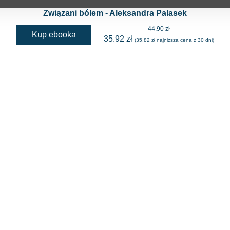
Związani bólem - Aleksandra Palasek
44.90 zł
Kup ebooka
35.92 zł
(35,82 zł najniższa cena z 30 dni)