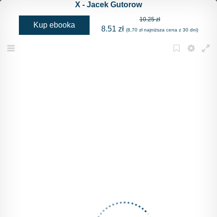
X - Jacek Gutorow
10.25 zł
Kup ebooka
8.51 zł
(8,70 zł najniższa cena z 30 dni)
Menu
Bookmark
Settings
Full