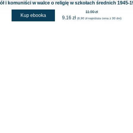
ł i komuniści w walce o religię w szkołach średnich 1945-
WYKAZ WAŻNIEJSZYCH SKRÓTÓW
11.90 zł
Kup ebooka
9.16 zł
(6,90 zł najniższa cena z 30 dni)