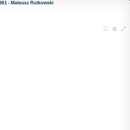
1961 - Mateusz Rutkowski
Bookmark
Settings
Full