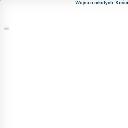
Wojna o młodych. Kośció
abp
arcybiskup
AL
Menu
Armia Ludowa
bp
biskup
ChTPD
Chłopskie Towarzystwo Przyjaciół Dzieci
GL
Gwardia Ludowa
kard.
kardynał