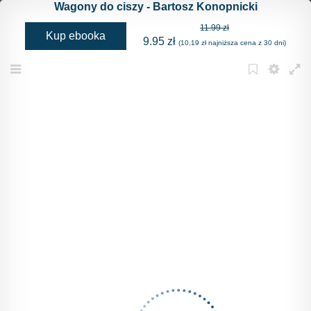
Wagony do ciszy - Bartosz Konopnicki
11.99 zł
Kup ebooka
9.95 zł
(10,19 zł najniższa cena z 30 dni)
Menu
Bookmark
Settings
Full