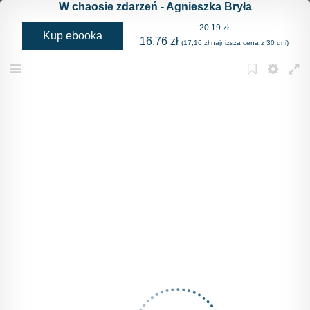
W chaosie zdarzeń - Agnieszka Bryła
20.19 zł
Kup ebooka
16.76 zł
(17,16 zł najniższa cena z 30 dni)
Menu
Bookmark
Settings
Full