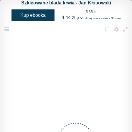
Szkicowane bladą krwią - Jan Kłosowski
5.35 zł
Kup ebooka
4.44 zł
(4,55 zł najniższa cena z 30 dni)
Menu
Bookmark
Settings
Full