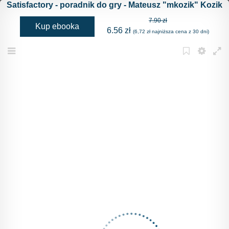
Satisfactory - poradnik do gry - Mateusz "mkozik" Kozik
7.90 zł
Kup ebooka
6.56 zł
(6,72 zł najniższa cena z 30 dni)
Menu
Bookmark
Settings
Full