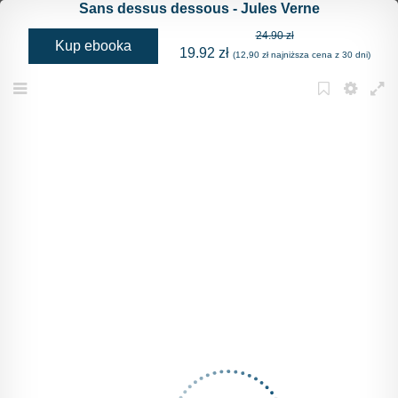
Sans dessus dessous - Jules Verne
24.90 zł
Kup ebooka
19.92 zł
(12,90 zł najniższa cena z 30 dni)
Menu
Bookmark
Settings
Full