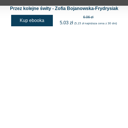
Przez kolejne świty - Zofia Bojanowska-Frydrysiak
6.06 zł
Kup ebooka
5.03 zł
(5,15 zł najniższa cena z 30 dni)