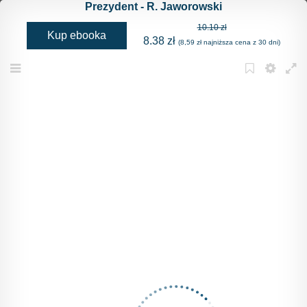
Prezydent - R. Jaworowski
10.10 zł
Kup ebooka
8.38 zł
(8,59 zł najniższa cena z 30 dni)
Menu
Bookmark
Settings
Full