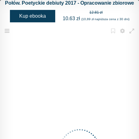
Połów. Poetyckie debiuty 2017 - Opracowanie zbiorowe
12.81 zł
Kup ebooka
10.63 zł
(10,89 zł najniższa cena z 30 dni)
Menu
Bookmark
Settings
Full