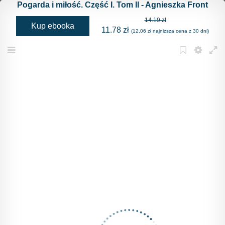
Pogarda i miłość. Część I. Tom II - Agnieszka Front
14.19 zł
Kup ebooka
11.78 zł
(12,06 zł najniższa cena z 30 dni)
Menu
Bookmark
Settings
Full