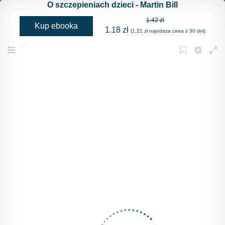
O szczepieniach dzieci - Martin Bill
1.42 zł
Kup ebooka
1.18 zł
(1,21 zł najniższa cena z 30 dni)
Menu
Bookmark
Settings
Full