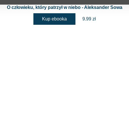
O człowieku, który patrzył w niebo - Aleksander Sowa
Kup ebooka
9.99 zł