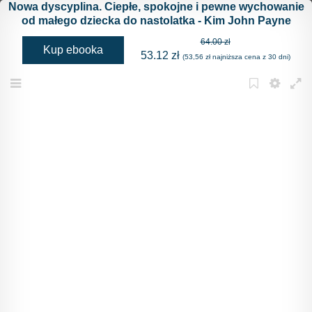
Nowa dyscyplina. Ciepłe, spokojne i pewne wychowanie
Spis treści
od małego dziecka do nastolatka - Kim John Payne
Przedmowa od wydawcy polskiej edycji
64.00 zł
Kup ebooka
Wstęp
53.12 zł
(53,56 zł najniższa cena z 30 dni)
Część pierwsza - SZERSZY OBRAZ
Menu
Bookmark
Settings
Full
1 Nieposłuszne czy zdezorientowane?
2 Trzy poziomy dyscypliny
Część druga - ZASADA GOSPODARZA
3 Gospodarz - pięć elementów ważnych do zachowania
zdrowych granic i zgodnej współpracy
4 Praktyczne strategie budowania zgodnej współpracy
5 Wskazania kontra sugestie i pytania
Część trzecia - OGRODNIK I PRZEWODNIK
6 Starsze dziecko oraz OgrodnikKultywacja rodzicielskiej
filozofii Ogrodnika