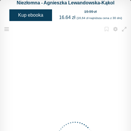
Niezłomna - Agnieszka Lewandowska-Kąkol
19.99 zł
Kup ebooka
16.64 zł
(16,64 zł najniższa cena z 30 dni)
Menu
Bookmark
Settings
Full