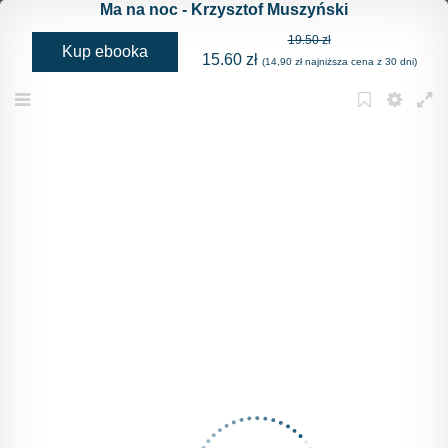
Ma na noc - Krzysztof Muszyński
19.50 zł
Kup ebooka
15.60 zł
(14,90 zł najniższa cena z 30 dni)
Menu
Bookmark
Settings
Full