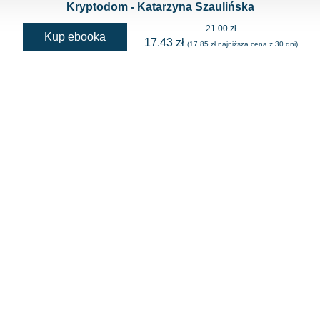
Kryptodom - Katarzyna Szaulińska
21.00 zł
Kup ebooka
17.43 zł
(17,85 zł najniższa cena z 30 dni)