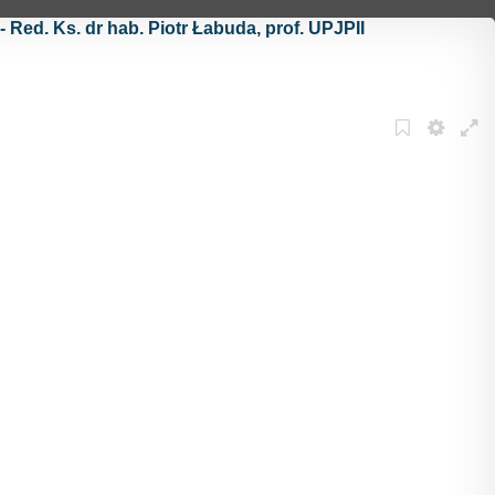
Red. Ks. dr hab. Piotr Łabuda, prof. UPJPII
Bookmark
Settings
Full