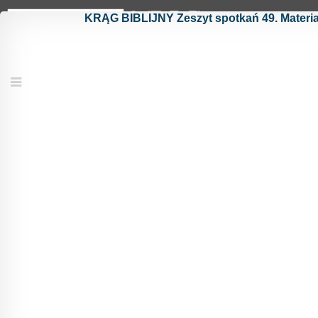
KRĄG BIBLIJNY Zeszyt spotkań 49. Materiały
KRĄG BIBLIJNY
Menu
Ewangelia według św. Łukasza (Łk 6,39 - 9,27)
Komentarz biblijno-patrystyczny