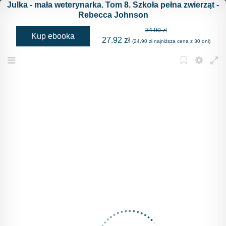
Julka - mała weterynarka. Tom 8. Szkoła pełna zwierząt -
Rebecca Johnson
34.90 zł
Kup ebooka
27.92 zł
(24,90 zł najniższa cena z 30 dni)
Menu
Bookmark
Settings
Full