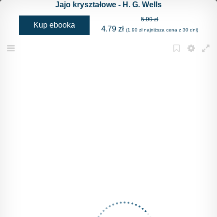
Jajo kryształowe - H. G. Wells
5.99 zł
Kup ebooka
4.79 zł
(1,90 zł najniższa cena z 30 dni)
Menu
Bookmark
Settings
Full