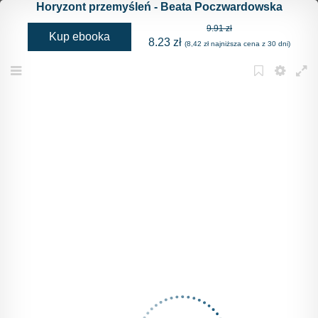
Horyzont przemyśleń - Beata Poczwardowska
9.91 zł
Kup ebooka
8.23 zł
(8,42 zł najniższa cena z 30 dni)
Menu
Bookmark
Settings
Full