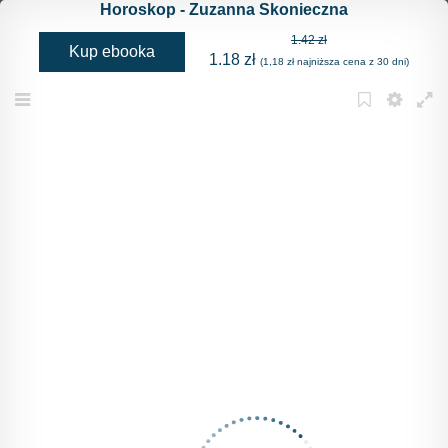
Horoskop - Zuzanna Skonieczna
1.42 zł
Kup ebooka
1.18 zł
(1,18 zł najniższa cena z 30 dni)
Menu
Bookmark
Settings
Full