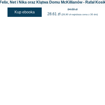
Felix, Net i Nika oraz Klątwa Domu McKillianów - Rafał Kosi
34.00 zł
Kup ebooka
28.61 zł
(28,90 zł najniższa cena z 30 dni)