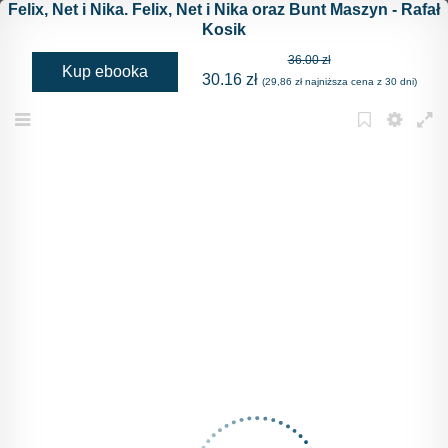
Felix, Net i Nika. Felix, Net i Nika oraz Bunt Maszyn - Rafał
Kosik
36.00 zł
Kup ebooka
30.16 zł
(29,86 zł najniższa cena z 30 dni)
Menu
Bookmark
Settings
Full