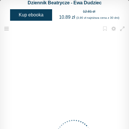
Dziennik Beatrycze - Ewa Dudziec
12.81 zł
Kup ebooka
10.89 zł
(3,90 zł najniższa cena z 30 dni)
Menu
Bookmark
Settings
Full