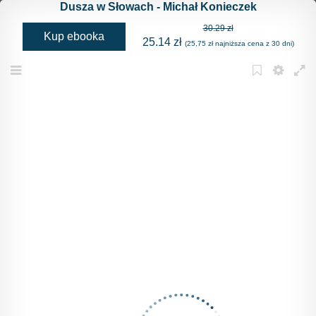
Dusza w Słowach - Michał Konieczek
30.29 zł
Kup ebooka
25.14 zł
(25,75 zł najniższa cena z 30 dni)
Menu
Bookmark
Settings
Full