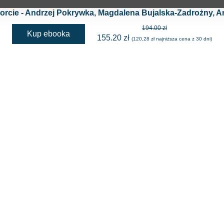
orcie - Andrzej Pokrywka, Magdalena Bujalska-Zadrożny, A
194.00 zł
Kup ebooka
155.20 zł
(120,28 zł najniższa cena z 30 dni)