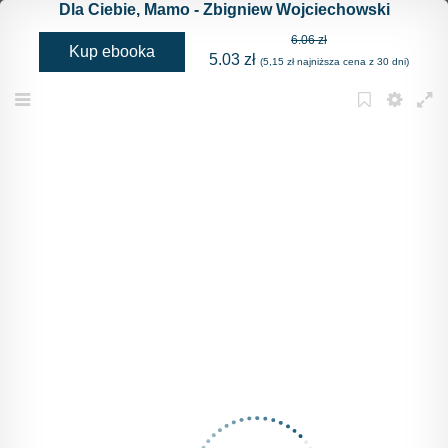
Dla Ciebie, Mamo - Zbigniew Wojciechowski
6.06 zł
Kup ebooka
5.03 zł
(5,15 zł najniższa cena z 30 dni)
Menu
Bookmark
Settings
Full