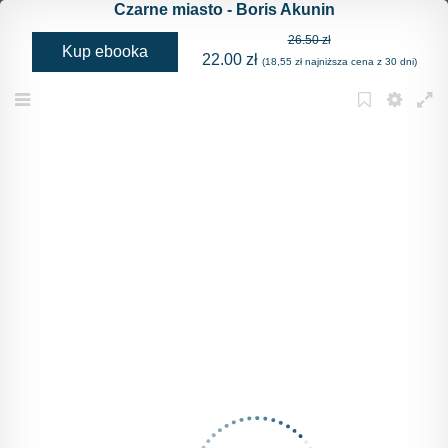
Czarne miasto - Boris Akunin
26.50 zł
Kup ebooka
22.00 zł
(18,55 zł najniższa cena z 30 dni)
Menu
Bookmark
Settings
Full