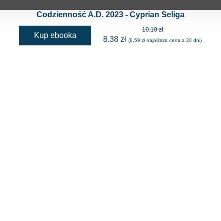
Codzienność A.D. 2023 - Cyprian Seliga
10.10 zł
Kup ebooka
8.38 zł
(8,59 zł najniższa cena z 30 dni)