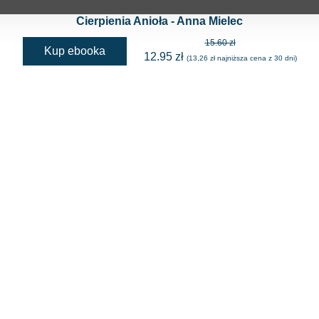
Cierpienia Anioła - Anna Mielec
15.60 zł
Kup ebooka
12.95 zł
(13,26 zł najniższa cena z 30 dni)