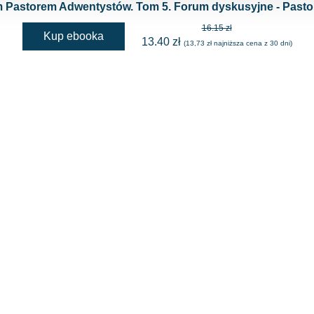
 Pastorem Adwentystów. Tom 5. Forum dyskusyjne - Pastor
16.15 zł
Kup ebooka
13.40 zł
(13,73 zł najniższa cena z 30 dni)