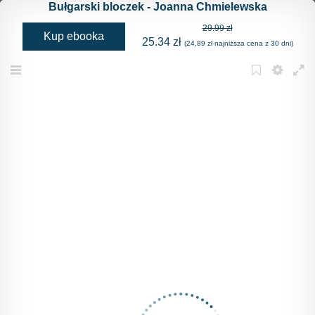
Bułgarski bloczek - Joanna Chmielewska
29.99 zł
Kup ebooka
25.34 zł
(24,89 zł najniższa cena z 30 dni)
Menu
Bookmark
Settings
Full