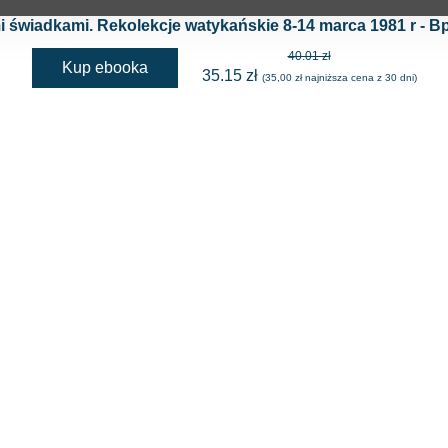
 świadkami. Rekolekcje watykańskie 8-14 marca 1981 r - B
40.01 zł
Kup ebooka
35.15 zł
(35,00 zł najniższa cena z 30 dni)