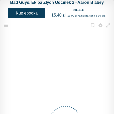
Bad Guys. Ekipa Złych Odcinek 2 - Aaron Blabey
20.00 zł
Kup ebooka
15.40 zł
(13,90 zł najniższa cena z 30 dni)
Menu
Bookmark
Settings
Full