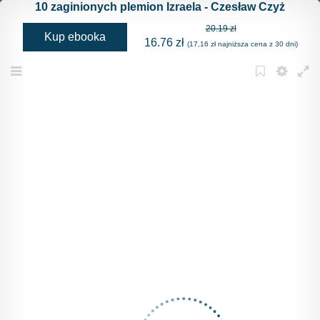
10 zaginionych plemion Izraela - Czesław Czyż
20.19 zł
Kup ebooka
16.76 zł
(17,16 zł najniższa cena z 30 dni)
Menu
Bookmark
Settings
Full