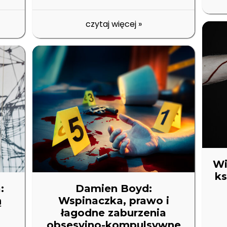
czytaj więcej
»
Wi
ks
:
Damien Boyd:
ą
Wspinaczka, prawo i
łagodne zaburzenia
m
obsesyjno-kompulsywne