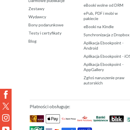
Darmowe publikacje
eBooki wolne od DRM
Zestawy
ePub, PDF i mobi w
Wydawcy
pakiecie
Bony podarunkowe
eBooki na Kindle
Testy i certyfikaty
Synchronizacja z Dropbox
Blog
Aplikacja Ebookpoint -
Android
Aplikacja Ebookpoint - iO
Aplikacja Ebookpoint -
AppGallery
Zgłoś naruszenie praw
autorskich
Płatności obsługuje: