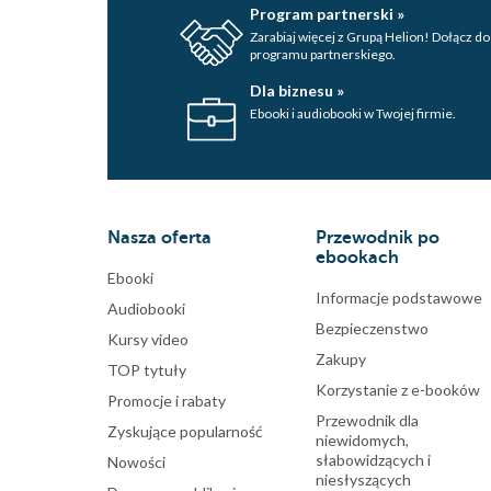
Program partnerski »
Zarabiaj więcej z Grupą Helion! Dołącz do
programu partnerskiego.
Dla biznesu »
Ebooki i audiobooki w Twojej firmie.
Nasza oferta
Przewodnik po
ebookach
Ebooki
Informacje podstawowe
Audiobooki
Bezpieczenstwo
Kursy video
Zakupy
TOP tytuły
Korzystanie z e-booków
Promocje i rabaty
Przewodnik dla
Zyskujące popularność
niewidomych,
słabowidzących i
Nowości
niesłyszących