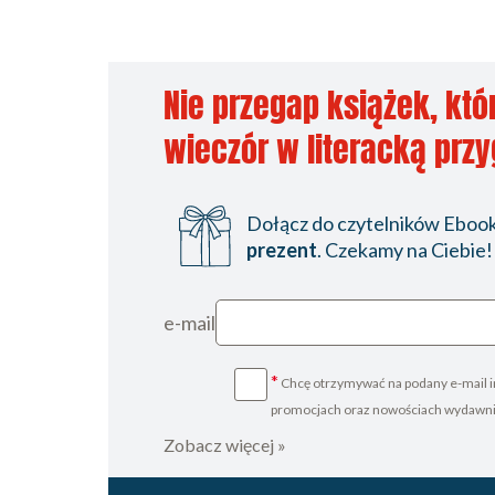
Nie przegap książek, któ
wieczór w literacką prz
Dołącz do czytelników Ebookp
prezent
. Czekamy na Ciebie!
e-mail
*
Chcę otrzymywać na podany e-mail i
promocjach oraz nowościach wydawn
Zobacz więcej »