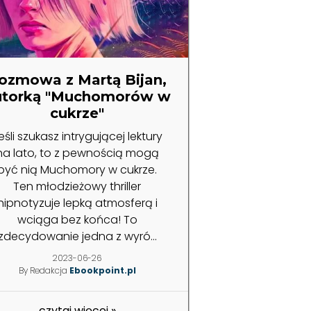
ozmowa z Martą Bijan,
utorką "Muchomorów w
cukrze"
eśli szukasz intrygującej lektury
na lato, to z pewnością mogą
być nią Muchomory w cukrze.
Ten młodzieżowy thriller
hipnotyzuje lepką atmosferą i
wciąga bez końca! To
zdecydowanie jedna z wyró...
2023-06-26
By Redakcja
Ebookpoint.pl
czytaj więcej
»