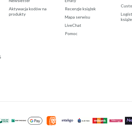
Newsletter
Erraty
Custo
Aktywacja kodów na
Recenzje książek
produkty
Logist
Mapa serwisu
książ
LiveChat
Pomoc
S