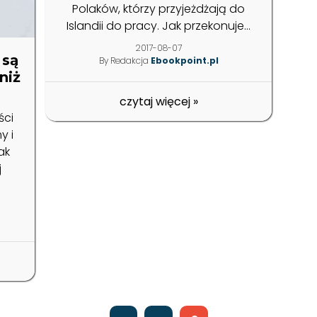
Polaków, którzy przyjeżdżają do
Islandii do pracy. Jak przekonuje...
2017-08-07
 są
By Redakcja
Ebookpoint.pl
niż
czytaj więcej
»
ści
y i
ak
j