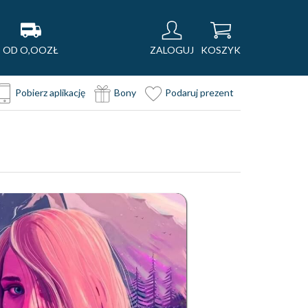
OD O,OOZŁ
ZALOGUJ
KOSZYK
Pobierz aplikację
Bony
Podaruj prezent