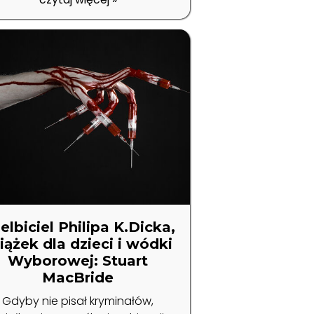
elbiciel Philipa K.Dicka,
iążek dla dzieci i wódki
Wyborowej: Stuart
MacBride
Gdyby nie pisał kryminałów,