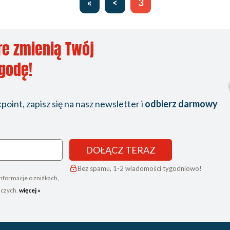
«
<
3
re zmienią Twój
ygodę!
oint, zapisz się na nasz newsletter i
odbierz darmowy
DOŁĄCZ TERAZ
Bez spamu, 1-2 wiadomości tygodniowo!
nformacje o zniżkach,
iczych.
więcej »