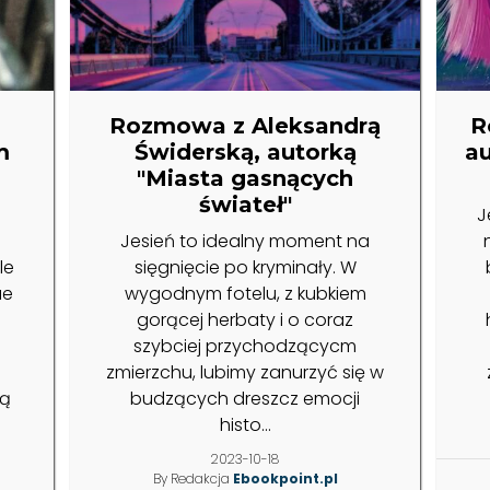
Rozmowa z Aleksandrą
R
m
Świderską, autorką
a
"Miasta gasnących
świateł"
J
Jesień to idealny moment na
le
sięgnięcie po kryminały. W
ue
wygodnym fotelu, z kubkiem
gorącej herbaty i o coraz
szybciej przychodzącycm
zmierzchu, lubimy zanurzyć się w
ką
budzących dreszcz emocji
histo...
2023-10-18
By Redakcja
Ebookpoint.pl