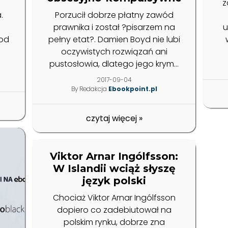
z
.
Porzucił dobrze płatny zawód
prawnika i został ?pisarzem na
u
 od
pełny etat?. Damien Boyd nie lubi
oczywistych rozwiązań ani
pustosłowia, dlatego jego krym...
2017-09-04
By Redakcja
Ebookpoint.pl
czytaj więcej
»
Viktor Arnar Ingólfsson:
W Islandii wciąż słyszę
język polski
Chociaż Viktor Arnar Ingólfsson
dopiero co zadebiutował na
polskim rynku, dobrze zna