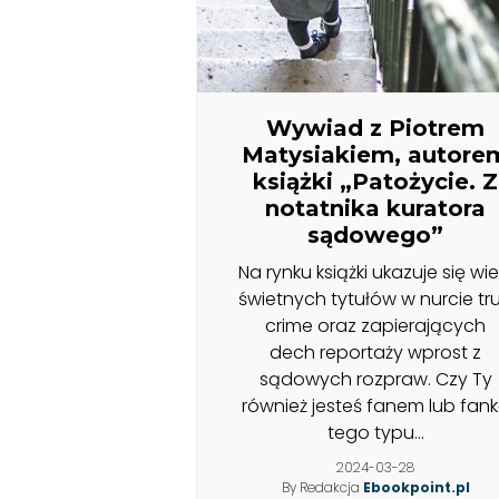
Wywiad z Piotrem
Matysiakiem, autore
książki „Patożycie. Z
notatnika kuratora
sądowego”
Na rynku książki ukazuje się wie
świetnych tytułów w nurcie tr
crime oraz zapierających
dech reportaży wprost z
sądowych rozpraw. Czy Ty
również jesteś fanem lub fan
tego typu...
2024-03-28
By Redakcja
Ebookpoint.pl