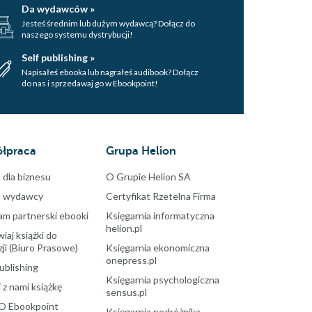
Da wydawców »
Jesteś średnim lub dużym wydawcą? Dołącz do
naszego systemu dystrybucji!
Self publishing »
Napisałeś ebooka lub nagrałeś audibook? Dołącz
do nas i sprzedawaj go w Ebookpoint!
łpraca
Grupa Helion
 dla biznesu
O Grupie Helion SA
a wydawcy
Certyfikat Rzetelna Firma
am partnerski ebooki
Księgarnia informatyczna
helion.pl
aj książki do
ji (Biuro Prasowe)
Księgarnia ekonomiczna
onepress.pl
ublishing
Księgarnia psychologiczna
 z nami książkę
sensus.pl
O Ebookpoint
Księgarnia podróżnika