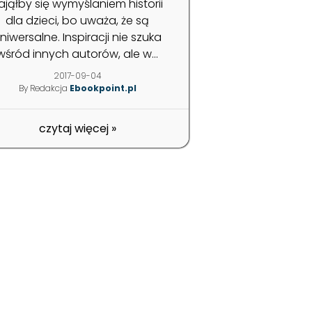
ająłby się wymyślaniem historii
dla dzieci, bo uważa, że są
niwersalne. Inspiracji nie szuka
wśród innych autorów, ale w...
2017-09-04
By Redakcja
Ebookpoint.pl
czytaj więcej
»