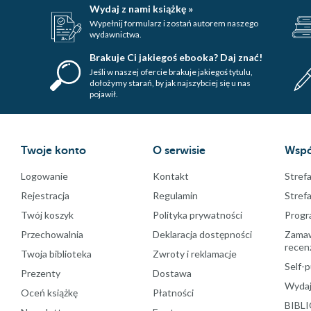
Wydaj z nami książkę »
Wypełnij formularz i zostań autorem naszego
wydawnictwa.
Brakuje Ci jakiegoś ebooka? Daj znać!
Jeśli w naszej ofercie brakuje jakiegoś tytulu,
dołożymy starań, by jak najszybciej się u nas
pojawił.
Twoje konto
O serwisie
Wspó
Logowanie
Kontakt
Strefa
Rejestracja
Regulamin
Stref
Twój koszyk
Polityka prywatności
Progr
Przechowalnia
Deklaracja dostępności
Zamawi
recenz
Twoja biblioteka
Zwroty i reklamacje
Self-p
Prezenty
Dostawa
Wydaj
Oceń książkę
Płatności
BIBLI