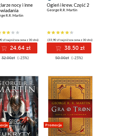
larze nocy i inne
Ogień i krew. Część 2
wiadania
George R.R. Martin
ge R.R. Martin
0 zł najniższa cena z 30 dni)
(33,90 zł najniższa cena z 30 dni)
24.64 zł
38.50 zł
32.00zł
(-23%)
50.00zł
(-23%)
ocja
Promocja