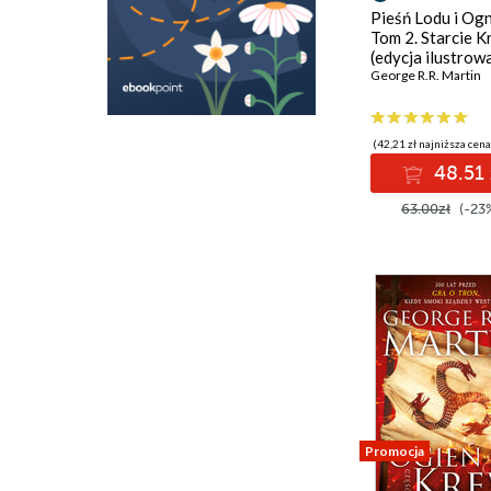
Pieśń Lodu i Ogn
Tom 2. Starcie 
(edycja ilustrow
George R.R. Martin
(42,21 zł najniższa cena
48.51 
63.00zł
(-23
Promocja