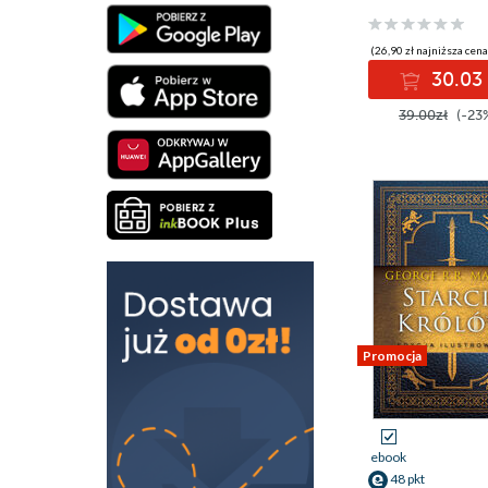
(26,90 zł najniższa cena
30.03 
39.00zł
(-23
Promocja
ebook
48 pkt