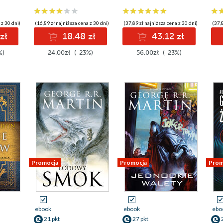
 z 30 dni)
(16,89 zł najniższa cena z 30 dni)
(37,89 zł najniższa cena z 30 dni)
(37,8
zł
18.48 zł
43.12 zł
%)
24.00zł
(-23%)
56.00zł
(-23%)
Promocja
Promocja
Prom
ebook
ebook
ebo
21 pkt
27 pkt