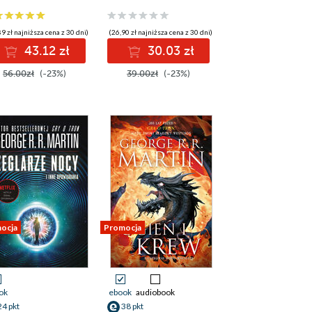
9 zł najniższa cena z 30 dni)
(26,90 zł najniższa cena z 30 dni)
43.12 zł
30.03 zł
56.00zł
(-23%)
39.00zł
(-23%)
ocja
Promocja
ok
ebook
audiobook
24 pkt
38 pkt