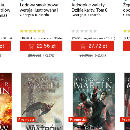
ia.
Lodowy smok [nowa
Jednookie walety.
Żeg
Królów
wersja ilustrowana]
Dzikie karty. Tom 8
opo
ana)
George R.R. Martin
George R.R. Martin
Geor
 z 30 dni)
(18,90 zł najniższa cena z 30 dni)
(24,90 zł najniższa cena z 30 dni)
(21,9
zł
21.56 zł
27.72 zł
%)
28.00zł
(-23%)
36.00zł
(-23%)
Promocja
Promocja
Prom