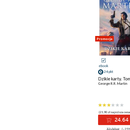
Promocja
ebook
24 pkt
Dzikie karty. To
George R.R. Martin
(21,90 zł najniższa cena
24.64 
32.00zł
(-23