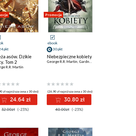
ocja
Promocja
ok
ebook
24 pkt
30 pkt
ża asów. Dzikie
Niebezpieczne kobiety
ty. Tom 2
George R.R. Martin
,
Gardner Dozois
ge R.R. Martin
0 zł najniższa cena z 30 dni)
(26,90 zł najniższa cena z 30 dni)
24.64 zł
30.80 zł
32.00zł
(-23%)
40.00zł
(-23%)