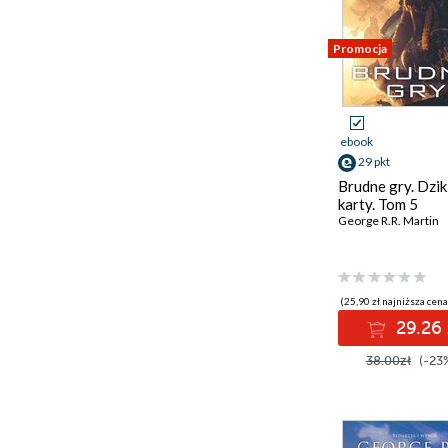
Promocja
ebook
29 pkt
Brudne gry. Dzik
karty. Tom 5
George R.R. Martin
(25,90 zł najniższa cena
29.26 
38.00zł
(-23