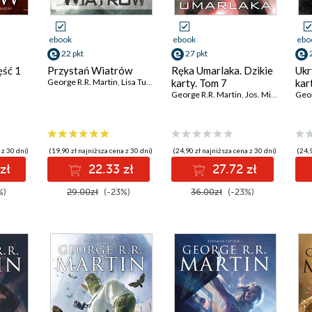
ebook
ebook
ebo
22 pkt
27 pkt
ęść 1
Przystań Wiatrów
Ręka Umarlaka. Dzikie
Ukr
George R.R. Martin
,
Lisa Tuttle
karty. Tom 7
kar
George R.R. Martin
,
Jos. Miller
Geor
 z 30 dni)
(19,90 zł najniższa cena z 30 dni)
(24,90 zł najniższa cena z 30 dni)
(24,9
zł
22.33 zł
27.72 zł
%)
29.00zł
(-23%)
36.00zł
(-23%)