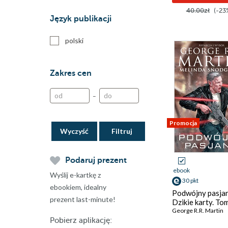
40.00zł
(-23
Język publikacji
polski
Zakres cen
–
Promocja
Wyczyść
Podaruj prezent
ebook
Wyślij e-kartkę z
30 pkt
ebookiem, idealny
Podwójny pasjan
prezent last-minute!
Dzikie karty. To
George R.R. Martin
Pobierz aplikację: