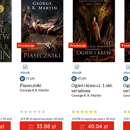
Promocja
Promocja
Prom
ebook
ebook
ebo
33 pkt
40 pkt
Piaseczniki
Ogień i krew cz. 1 okł.
Ogi
George R.R. Martin
serialowa
ser
George R. R. Martin
Geor
 z 30 dni)
(29,90 zł najniższa cena z 30 dni)
(34,90 zł najniższa cena z 30 dni)
(34,9
zł
33.88 zł
40.04 zł