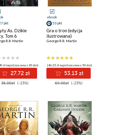
ok
ebook
27 pkt
53 pkt
yty As. Dzikie
Gra o tron (edycja
ty. Tom 6
ilustrowana)
ge R.R. Martin
George R.R. Martin
0 zł najniższa cena z 30 dni)
(46,23 zł najniższa cena z 30 dni)
27.72 zł
53.13 zł
36.00zł
(-23%)
69.00zł
(-23%)