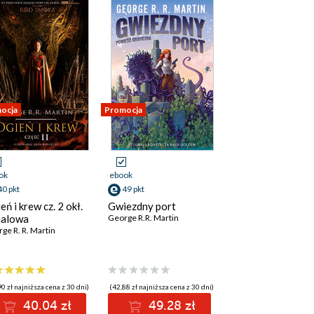
ocja
Promocja
ok
ebook
40 pkt
49 pkt
eń i krew cz. 2 okł.
Gwiezdny port
ialowa
George R.R. Martin
ge R. R. Martin
0 zł najniższa cena z 30 dni)
(42,88 zł najniższa cena z 30 dni)
40.04 zł
49.28 zł