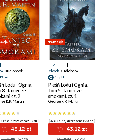
ocja
Promocja
ok
audiobook
ebook
audiobook
43 pkt
43 pkt
śń Lodu i Ognia.
Pieśń Lodu i Ognia.
 8. Taniec ze
Tom 5. Taniec ze
kami cz. 2
smokami, cz. 1
ge R.R. Martin
George R.R. Martin
9 zł najniższa cena z 30 dni)
(37,89 zł najniższa cena z 30 dni)
43.12 zł
43.12 zł
56.00zł
(-23%)
56.00zł
(-23%)