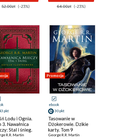
52.00zł
(-23%)
64.00zł
(-23%)
ocja
Promocja
ok
ebook
43 pkt
30 pkt
śń Lodu i Ognia.
Tasowanie w
 3. Nawałnica
Dżokerowie. Dzikie
czy: Stal i śnieg.
karty. Tom 9
cja ilustrowana
ge R.R. Martin
George R.R. Martin