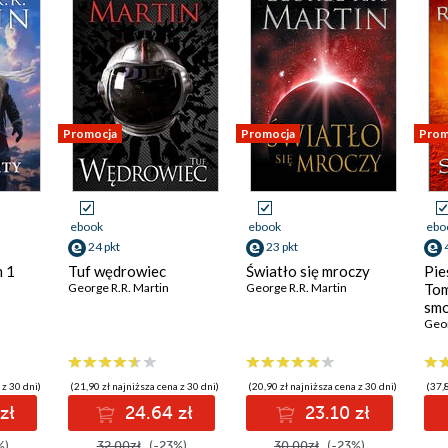
Promocja
Promocja
Prom
ebook
ebook
ebo
24 pkt
23 pkt
m 1
Tuf wędrowiec
Światło się mroczy
Pie
George R.R. Martin
George R.R. Martin
Tom
smo
Geor
 z 30 dni)
(21,90 zł najniższa cena z 30 dni)
(20,90 zł najniższa cena z 30 dni)
(37,8
zł
24.64 zł
23.10 zł
%)
32.00zł
(-23%)
30.00zł
(-23%)