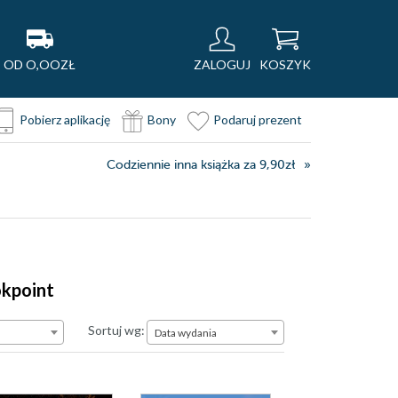
OD O,OOZŁ
ZALOGUJ
KOSZYK
Pobierz aplikację
Bony
Podaruj prezent
Codziennie inna książka za 9,90zł
okpoint
Data wydania
Sortuj wg:
Data wydania