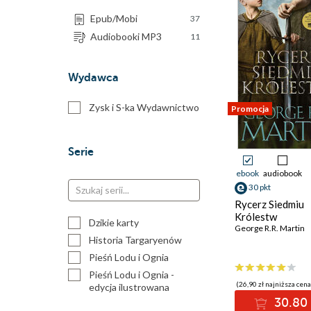
Epub/Mobi
37
Audiobooki MP3
11
Wydawca
Zysk i S-ka Wydawnictwo
Promocja
Serie
ebook
audiobook
30 pkt
Rycerz Siedmiu
Królestw
Dzikie karty
George R.R. Martin
Historia Targaryenów
Pieśń Lodu i Ognia
Pieśń Lodu i Ognia -
(26,90 zł najniższa cena
edycja ilustrowana
30.80 