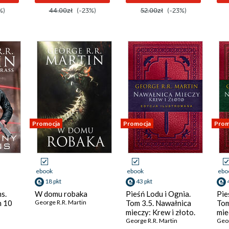
%)
44.00zł
(-23%)
52.00zł
(-23%)
Promocja
Promocja
Prom
ebook
ebook
ebo
18 pkt
43 pkt
s.
W domu robaka
Pieśń Lodu i Ognia.
Pie
m 10
George R.R. Martin
Tom 3.5. Nawałnica
Tom
mieczy: Krew i złoto.
mie
Edycja ilustrowana
George R.R. Martin
Edy
Geor