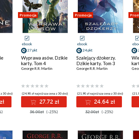
Promocja
Promocja
Prom
ebook
ebook
ebo
27 pkt
24 pkt
ie
Wyprawa asów. Dzikie
Szalejący dżokerzy.
Wie
karty. Tom 4
Dzikie karty. Tom 3
kar
George R.R. Martin
George R.R. Martin
Geor
 z 30 dni)
(24,90 zł najniższa cena z 30 dni)
(21,90 zł najniższa cena z 30 dni)
(21,9
zł
27.72 zł
24.64 zł
%)
36.00zł
(-23%)
32.00zł
(-23%)