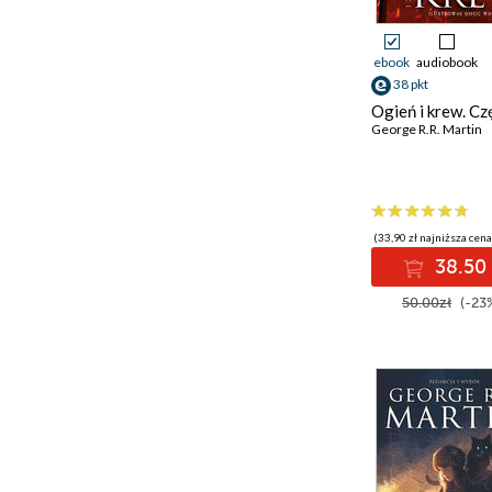
ebook
audiobook
38 pkt
Ogień i krew. Cz
George R.R. Martin
(33,90 zł najniższa cena
38.50 
50.00zł
(-23