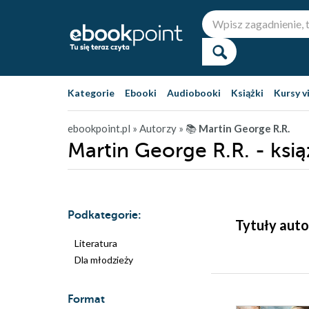
Kategorie
Ebooki
Audiobooki
Książki
Kursy v
ebookpoint.pl
» Autorzy
» 📚
Martin George R.R.
Martin George R.R. - ksią
Podkategorie:
Tytuły auto
Literatura
Dla młodzieży
Format