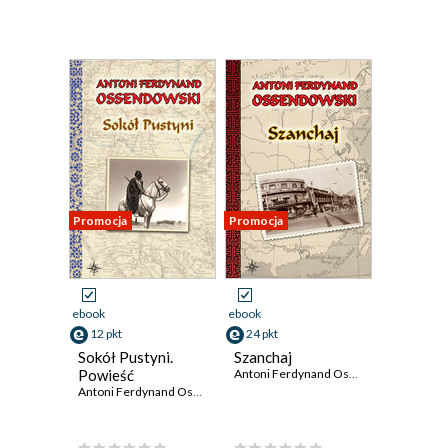
Promocja
Promocja
ebook
ebook
12 pkt
24 pkt
Sokół Pustyni.
Szanchaj
Powieść
Antoni Ferdynand Ossendowski
Antoni Ferdynand Ossendowski