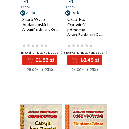
ebook
ebook
21 pkt
18 pkt
Skarb Wysp
Czao-Ra.
Andamańskich
Opowieść
Antoni Ferdynand Ossendowski
północna
Antoni Ferdynand Ossendowski
(18,90 zł najniższa cena z 30 dni)
(16,89 zł najniższa cena z 30 dni)
21.56 zł
18.48 zł
28.00zł
(-23%)
24.00zł
(-23%)