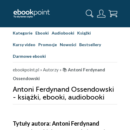
Kategorie
Ebooki
Audiobooki
Książki
Kursy video
Promocje
Nowości
Bestsellery
Darmowe ebooki
ebookpoint.pl
» Autorzy
» 📚
Antoni Ferdynand
Ossendowski
Antoni Ferdynand Ossendowski
- książki, ebooki, audiobooki
Tytuły autora: Antoni Ferdynand