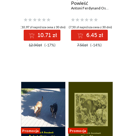
Powieść
fantastyczna
Antoni Ferdynand Ossendowski
(10,97 zł najniższa cena z 30 dni)
(7,50 zł najniższa cena z 30 dni)
10.71 zł
6.45 zł
12.90zł
(-17%)
7.50zł
(-14%)
Promocja
Promocja