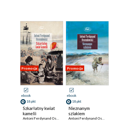
Promocja
Promocja
ebook
ebook
18 pkt
18 pkt
Szkarłatny kwiat
Nieznanym
kamelii
szlakiem
Antoni Ferdynand Ossendowski
Antoni Ferdynand Ossendowski