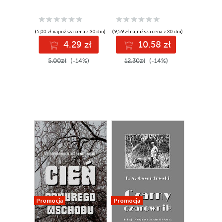
(5,00 zł najniższa cena z 30 dni)
(9,59 zł najniższa cena z 30 dni)
4.29 zł
10.58 zł
5.00zł
(-14%)
12.30zł
(-14%)
Promocja
Promocja