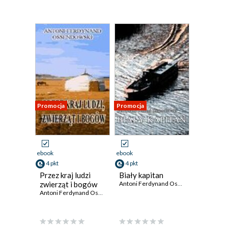
Promocja
Promocja
ebook
ebook
4 pkt
4 pkt
Przez kraj ludzi
Biały kapitan
zwierząt i bogów
Antoni Ferdynand Ossendowski
Antoni Ferdynand Ossendowski