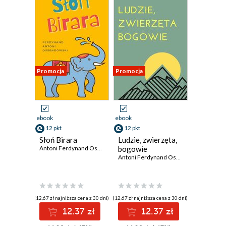
Promocja
Promocja
ebook
ebook
12 pkt
12 pkt
Słoń Birara
Ludzie, zwierzęta,
Antoni Ferdynand Ossendowski
bogowie
Antoni Ferdynand Ossendowski
(12,67 zł najniższa cena z 30 dni)
(12,67 zł najniższa cena z 30 dni)
12.37 zł
12.37 zł