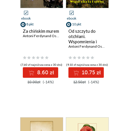
ebook
ebook
8 pkt
10 pkt
Za chińskim murem
Od szczytu do
Antoni Ferdynand Ossendowski
otchłani.
Wspomnienia i
szkice
Antoni Ferdynand Ossendowski
(7,60 zł najniższa cena z 30 dni)
(9,10 zł najniższa cena z 30 dni)
8.60 zł
10.75 zł
10.00zł
(-14%)
12.50zł
(-14%)