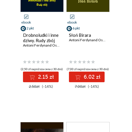
ebook
ebook
2 pkt
6 pkt
Drobnoludki i inne
Słoń Birara
dziwy. Rudy zbój
Antoni Ferdynand Ossendowski
Antoni Ferdynand Ossendowski
(2,50 zł najniższa cena z 30 dni)
(7,00 zł najniższa cena z 30 dni)
2.15 zł
6.02 zł
2.50zł
(-14%)
7.00zł
(-14%)