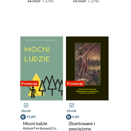
14.90zł
(-17%)
14.90zł
(-17%)
Promocja
Promocja
ebook
ebook
10 pkt
6 pkt
Mocni ludzie
Zbuntowane i
Antoni Ferdynand Ossendowski
zwyciężone.