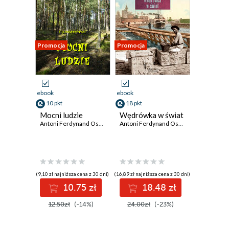
Promocja
Promocja
ebook
ebook
10 pkt
18 pkt
Mocni ludzie
Wędrówka w świat
Antoni Ferdynand Ossendowski
Antoni Ferdynand Ossendowski
(9,10 zł najniższa cena z 30 dni)
(16,89 zł najniższa cena z 30 dni)
10.75 zł
18.48 zł
12.50zł
(-14%)
24.00zł
(-23%)