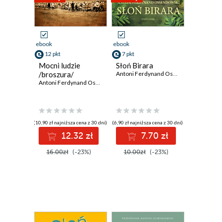
ebook
ebook
12 pkt
7 pkt
Mocni ludzie
Słoń Birara
/broszura/
Antoni Ferdynand Ossendowski
Antoni Ferdynand Ossendowski
(10,90 zł najniższa cena z 30 dni)
(6,90 zł najniższa cena z 30 dni)
12.32 zł
7.70 zł
16.00zł
(-23%)
10.00zł
(-23%)