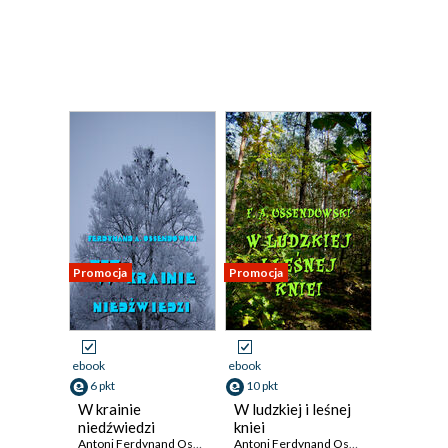
Promocja
Promocja
ebook
ebook
6 pkt
10 pkt
W krainie
W ludzkiej i leśnej
niedźwiedzi
kniei
Antoni Ferdynand Ossendowski
Antoni Ferdynand Ossendowski