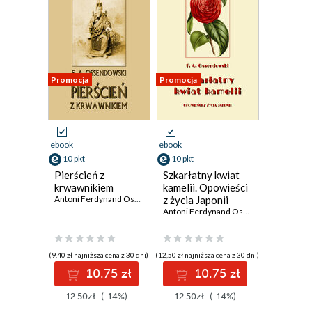
Promocja
Promocja
ebook
ebook
10 pkt
10 pkt
Pierścień z
Szkarłatny kwiat
krwawnikiem
kamelii. Opowieści
Antoni Ferdynand Ossendowski
z życia Japonii
Antoni Ferdynand Ossendowski
(9,40 zł najniższa cena z 30 dni)
(12,50 zł najniższa cena z 30 dni)
10.75 zł
10.75 zł
12.50zł
(-14%)
12.50zł
(-14%)