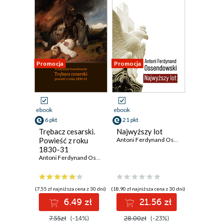
Promocja
Promocja
ebook
ebook
6 pkt
21 pkt
Trębacz cesarski.
Najwyższy lot
Powieść z roku
Antoni Ferdynand Ossendowski
1830-31
Antoni Ferdynand Ossendowski
(7,55 zł najniższa cena z 30 dni)
(18,90 zł najniższa cena z 30 dni)
6.49 zł
21.56 zł
7.55zł
(-14%)
28.00zł
(-23%)