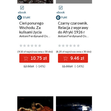
ebook
ebook
10 pkt
9 pkt
Cień ponurego
Czarny czarownik.
Wschodu. Za
Relacja z wyprawy
kulisami życia
do Afryki 1926 r
rosyjskiego
Antoni Ferdynand Ossendowski
Antoni Ferdynand Ossendowski
(9,10 zł najniższa cena z 30 dni)
(8,20 zł najniższa cena z 30 dni)
10.75 zł
9.46 zł
12.50zł
(-14%)
11.00zł
(-14%)