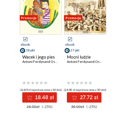
Promocja
Promocja
ebook
ebook
18 pkt
27 pkt
Wacek i jego pies
Mocni ludzie
Antoni Ferdynand Ossendowski
Antoni Ferdynand Ossendowski
(16,89 zł najniższa cena z 30 dni)
(24,90 zł najniższa cena z 30 dni)
18.48 zł
27.72 zł
24.00zł
(-23%)
36.00zł
(-23%)