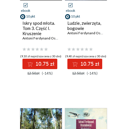
ebook
ebook
10 pkt
10 pkt
Iskry spod młota.
Ludzie, zwierzęta,
Tom 3. Część I.
bogowie
Kruszenie
Antoni Ferdynand Ossendowski
kamienia
Antoni Ferdynand Ossendowski
(9,10 zł najniższa cena z 30 dni)
(9,40 zł najniższa cena z 30 dni)
10.75 zł
10.75 zł
12.50zł
(-14%)
12.50zł
(-14%)