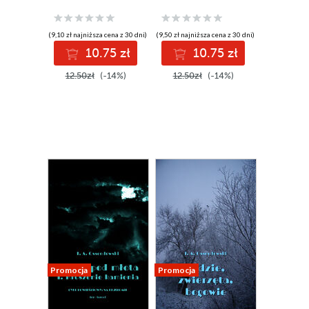
(9,10 zł najniższa cena z 30 dni)
(9,50 zł najniższa cena z 30 dni)
10.75 zł
10.75 zł
12.50zł
(-14%)
12.50zł
(-14%)
Promocja
Promocja