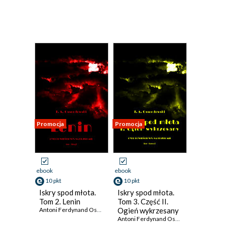
Promocja
Promocja
ebook
ebook
10 pkt
10 pkt
Iskry spod młota.
Iskry spod młota.
Tom 2. Lenin
Tom 3. Część II.
Antoni Ferdynand Ossendowski
Ogień wykrzesany
Antoni Ferdynand Ossendowski