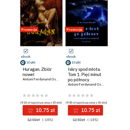
Promocja
Promocja
ebook
ebook
10 pkt
10 pkt
Huragan. Zbiór
Iskry spod młota.
nowel
Tom 1. Pięć minut
Antoni Ferdynand Ossendowski
po północy
Antoni Ferdynand Ossendowski
(9,10 zł najniższa cena z 30 dni)
(9,40 zł najniższa cena z 30 dni)
10.75 zł
10.75 zł
12.50zł
(-14%)
12.50zł
(-14%)