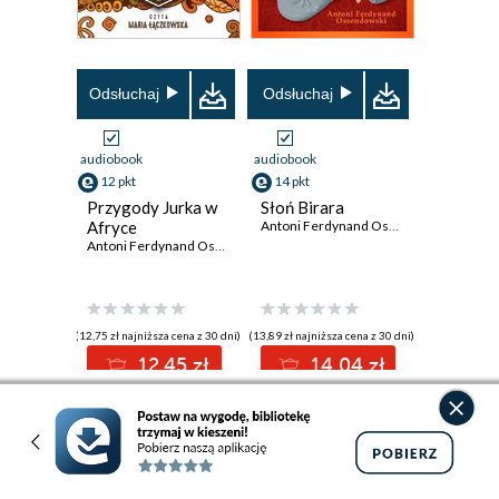
Odsłuchaj
Odsłuchaj
audiobook
audiobook
12 pkt
14 pkt
Przygody Jurka w
Słoń Birara
Afryce
Antoni Ferdynand Ossendowski
Antoni Ferdynand Ossendowski
(12,75 zł najniższa cena z 30 dni)
(13,89 zł najniższa cena z 30 dni)
12.45 zł
14.04 zł
15.00 zł
(-17%)
19.90 zł
(-29%)