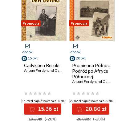
Promocja
Promocja
ebook
ebook
15 pkt
20 pkt
Cadyk ben Beroki
Płomienna Północ.
Antoni Ferdynand Ossendowski
Podróż po Afryce
Północnej.
Maroko
Antoni Ferdynand Ossendowski
(14,78 zł najniższa cena z 30 dni)
(20,02 zł najniższa cena z 30 dni)
15.36 zł
20.80 zł
19.20zł
(-20%)
26.00zł
(-20%)