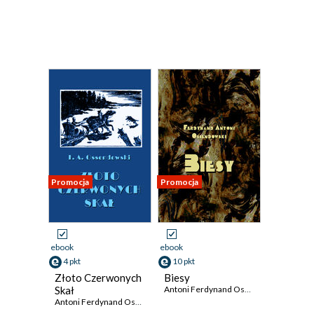
Promocja
Promocja
ebook
ebook
4 pkt
10 pkt
Złoto Czerwonych
Biesy
Skał
Antoni Ferdynand Ossendowski
Antoni Ferdynand Ossendowski