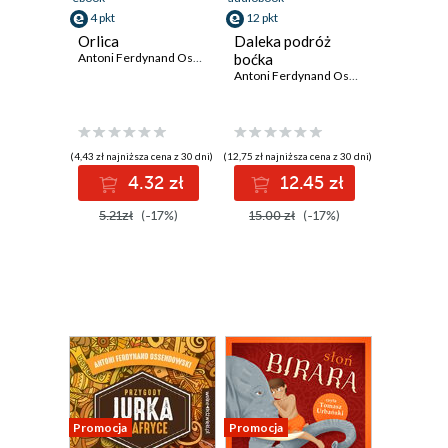
4 pkt
12 pkt
Orlica
Daleka podróż
Antoni Ferdynand Ossendowski
boćka
Antoni Ferdynand Ossendowski
(4,43 zł najniższa cena z 30 dni)
(12,75 zł najniższa cena z 30 dni)
4.32 zł
12.45 zł
5.21zł
(-17%)
15.00 zł
(-17%)
Promocja
Promocja