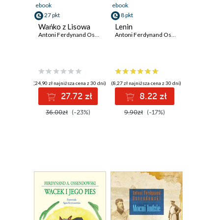
ebook
ebook
27 pkt
8 pkt
Wańko z Lisowa
Lenin
Antoni Ferdynand Ossendowski
Antoni Ferdynand Ossendowski
(24,90 zł najniższa cena z 30 dni)
(8,27 zł najniższa cena z 30 dni)
27.72 zł
8.22 zł
36.00zł
(-23%)
9.90zł
(-17%)