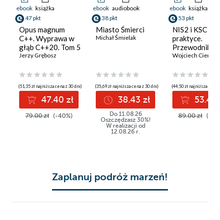
ebook
książka
ebook
audiobook
ebook
książka
47 pkt
38 pkt
53 pkt
Opus magnum
Miasto Śmierci
NIS2 i KSC w
C++. Wyprawa w
Michał Śmielak
praktyce.
głąb C++20. Tom 5
Przewodnik
Jerzy Grębosz
wdrożeniowy 
Wojciech Ciemski
organizacji
(51,35 zł najniższa cena z 30 dni)
(35,69 zł najniższa cena z 30 dni)
(44,50 zł najniższa cena 
47.40 zł
38.43 zł
53.40 
Do 11.08.26
79.00 zł
(-40%)
89.00 zł
(-40
Oszczędzasz 30%!
W realizacji od
12.08.26 r.
Zaplanuj podróż marzeń!