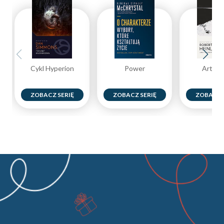
Cykl Hyperion
Power
Artefa
ZOBACZ SERIĘ
ZOBACZ SERIĘ
ZOBACZ 