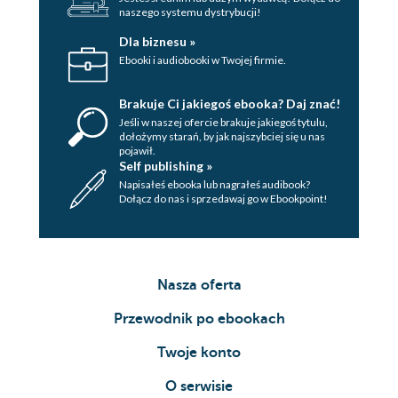
naszego systemu dystrybucji!
Dla biznesu »
Ebooki i audiobooki w Twojej firmie.
Brakuje Ci jakiegoś ebooka? Daj znać!
Jeśli w naszej ofercie brakuje jakiegoś tytulu,
dołożymy starań, by jak najszybciej się u nas
pojawił.
Self publishing »
Napisałeś ebooka lub nagrałeś audibook?
Dołącz do nas i sprzedawaj go w Ebookpoint!
Nasza oferta
Przewodnik po ebookach
Twoje konto
O serwisie