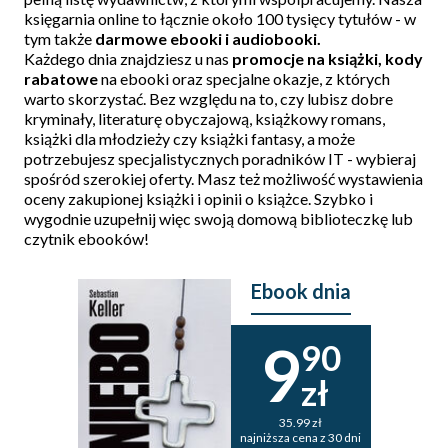
księgarnia online to łącznie około 100 tysięcy tytułów - w
tym także
darmowe ebooki i audiobooki
.
Każdego dnia znajdziesz u nas
promocje na książki
, kody
rabatowe
na ebooki oraz specjalne okazje, z których
warto skorzystać. Bez względu na to, czy lubisz dobre
kryminały, literaturę obyczajową, książkowy romans,
książki dla młodzieży czy książki fantasy, a może
potrzebujesz specjalistycznych poradników IT - wybieraj
spośród szerokiej oferty. Masz też możliwość wystawienia
oceny zakupionej książki i opinii o książce. Szybko i
wygodnie uzupełnij więc swoją domową biblioteczkę lub
czytnik ebooków!
Ebook dnia
9
90
zł
35.99 zł
najniższa cena z 30 dni