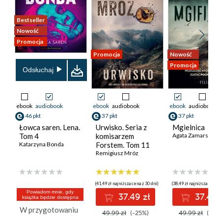
Bestseller
Nowość
Promocja
Promocja
Nowość
Promocja
Odsłuchaj
ebook
audiobook
ebook
audiobook
ebook
audiobook
46 pkt
37 pkt
37 pkt
Łowca saren. Lena.
Urwisko. Seria z
Mgielnica
Tom 4
komisarzem
Agata Zamarska
Katarzyna Bonda
Forstem. Tom 11
Remigiusz Mróz
(41,49 zł najniższa cena z 30 dni)
(38,49 zł najniższa cena 
Powiadom mnie, gdy
37.49 zł
37.49 
książka będzie dostępna
W przygotowaniu
49.99 zł
(-25%)
49.99 zł
(-25