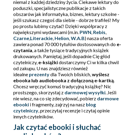
niemal z każdej dziedziny życia. Ciekawe lektury do
poduszki, specjalistyczne publikacje z takich
obszarów jak informatyka, biznes, lektury szkolne -
jeśli szukasz czegoś dla siebie - dobrze trafiłeś! My
po prostu lubimy czytać! Dzięki współpracy z
największymi wydawcami (m.in.
PWN
,
Rebis
,
Czarne
,
Literackie
,
Helion
,
W.A.B
) nasza oferta
zawiera ponad 70 000 tytułów dostosowanych do
e-
czytania
, a także tysiące tradycyjnych książek
drukowanych. Pamiętaj, jeśli dopadnie Cię głód
czytelniczy,
e-książki
dostarczymy Ci w kilka chwil
od zakupu. U nas znajdziesz również
idealne
prezenty
dla Twoich bliskich,
wyślesz
ebooka lub audiobooka z dołączoną e-kartką
.
Chcesz wręczyć komuś tradycyjną książkę? Nic
prostszego, skorzystaj z
darmowej wysyłki
. Jeśli
nie wiesz, na co się zdecydować, pobierz
darmowe
ebooki
i fragmenty, zajrzyj na nasz
blog
czytelniczy
, przeczytaj recenzje i czytaj opinie
innych czytelników.
Jak czytać ebooki i słuchać