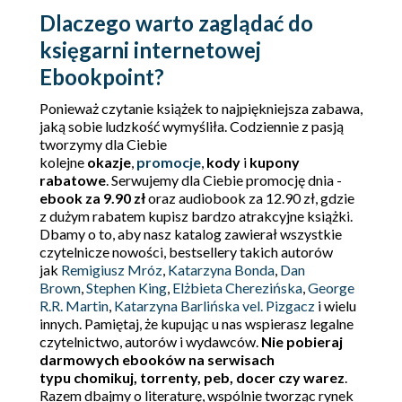
Dlaczego warto zaglądać do
księgarni internetowej
Ebookpoint?
Ponieważ czytanie książek to najpiękniejsza zabawa,
jaką sobie ludzkość wymyśliła. Codziennie z pasją
tworzymy dla Ciebie
kolejne
okazje
,
promocje
,
kody
i
kupony
rabatowe
. Serwujemy dla Ciebie promocję dnia -
ebook za 9.90 zł
oraz audiobook za 12.90 zł, gdzie
z dużym rabatem kupisz bardzo atrakcyjne książki.
Dbamy o to, aby nasz katalog zawierał wszystkie
czytelnicze nowości, bestsellery takich autorów
jak
Remigiusz Mróz
,
Katarzyna Bonda
,
Dan
Brown
,
Stephen King
,
Elżbieta Cherezińska
,
George
R.R. Martin
,
Katarzyna Barlińska vel. Pizgacz
i wielu
innych. Pamiętaj, że kupując u nas wspierasz legalne
czytelnictwo, autorów i wydawców.
Nie pobieraj
darmowych ebooków na serwisach
typu chomikuj, torrenty, peb, docer czy warez
.
Razem dbajmy o literaturę, wspólnie tworząc rynek