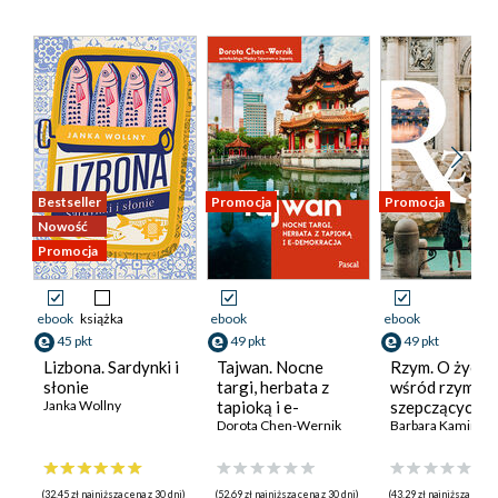
Bestseller
Promocja
Promocja
Nowość
Promocja
ebook
książka
ebook
ebook
45 pkt
49 pkt
49 pkt
Lizbona. Sardynki i
Tajwan. Nocne
Rzym. O życiu
słonie
targi, herbata z
wśród rzymian
Janka Wollny
tapioką i e-
szepczących
demokracja
Dorota Chen-Wernik
posągach i koj
Barbara Kamińska
Ostii
(32,45 zł najniższa cena z 30 dni)
(52,69 zł najniższa cena z 30 dni)
(43,29 zł najniższa cena 