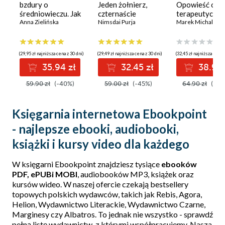
bzdury o
Jeden żołnierz,
Opowieść o
średniowieczu. Jak
czternaście
terapeutycznej
naprawdę żyło się
Anna Zielińska
szczytów - moje
Nimsdai Purja
przyrody w na
Marek Michalski
w czasach dam i
życie w strefie
życiu
rycerzy?
śmierci
(29,95 zł najniższa cena z 30 dni)
(29,49 zł najniższa cena z 30 dni)
(32,45 zł najniższa cena 
35.94 zł
32.45 zł
38.94 
59.90 zł
(-40%)
59.00 zł
(-45%)
64.90 zł
(-40
Księgarnia internetowa Ebookpoint
- najlepsze ebooki, audiobooki,
książki i kursy video dla każdego
W księgarni Ebookpoint znajdziesz tysiące
ebooków
PDF, ePUBi MOBI
, audiobooków MP3, książek oraz
kursów wideo. W naszej ofercie czekają bestsellery
topowych polskich wydawców, takich jak
Rebis
,
Agora
,
Helion
,
Wydawnictwo Literackie
,
Wydawnictwo Czarne
,
Marginesy
czy
Albatros
. To jednak nie wszystko - sprawdź
pełną
listę wydawnictw
, z którymi współpracujemy. Nasza