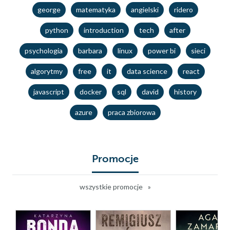
george
matematyka
angielski
ridero
python
introduction
tech
after
psychologia
barbara
linux
power bi
sieci
algorytmy
free
it
data science
react
javascript
docker
sql
david
history
azure
praca zbiorowa
Promocje
wszystkie promocje