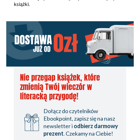
książki.
Nie przegap książek, które
zmienią Twój wieczór w
literacką przygodę!
Dołącz do czytelników
Ebookpoint, zapisz się na nasz
newsletter i
odbierz darmowy
prezent
. Czekamy na Ciebie!