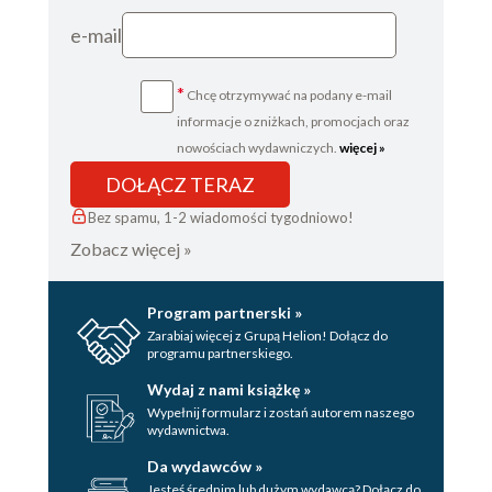
e-mail
*
Chcę otrzymywać na podany e-mail
informacje o zniżkach, promocjach oraz
nowościach wydawniczych.
więcej »
DOŁĄCZ TERAZ
Bez spamu, 1-2 wiadomości tygodniowo!
Zobacz więcej »
Program partnerski »
Zarabiaj więcej z Grupą Helion! Dołącz do
programu partnerskiego.
Wydaj z nami książkę »
Wypełnij formularz i zostań autorem naszego
wydawnictwa.
Da wydawców »
Jesteś średnim lub dużym wydawcą? Dołącz do