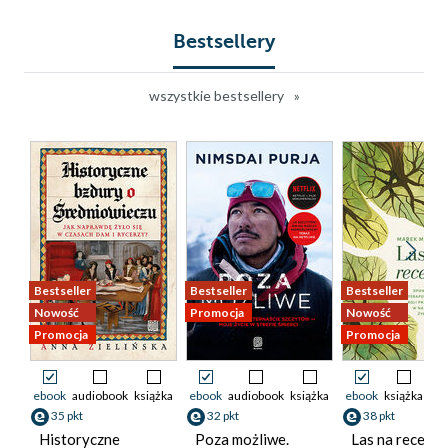
Bestsellery
wszystkie bestsellery
Bestseller
Bestseller
Bestseller
Nowość
Promocja
Nowość
Promocja
Promocja
ebook
audiobook
książka
ebook
audiobook
książka
ebook
książka
35 pkt
32 pkt
38 pkt
Historyczne
Poza możliwe.
Las na receptę