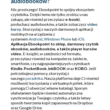
audiobooków?
Nic prostszego! Ebookpoint to spójny ekosystem
czytelnika. Dzięki temu nie tylko zrobisz u nas
zakupy, ale również przeczytasz
e-booki
,
posłuchasz audiobooków, a także zobaczysz
video
kursy
. Skorzystaj z naszych darmowych aplikacji
mobilnych na urządzenia z
systemem
Android
,
Windows Phone
lub
iOS
.
Aplikacja Ebookpoint to sklep, darmowy czytnik
ebooków, audiobooków, a także player kursów
video.
E-książki, w zależności od formatu,
przeczytasz również na komputerze, tablecie,
smartfonie, czy najpopularniejszych czytnikach
Kindle
,
PocketBook
,
inkBOOK
oraz
KOBO
. Jeśli
potrzebujesz pomocy, skorzystaj z
naszego
poradnika
. Nasza platforma daje Ci również
możliwość korzystania z wirtualnych półek, które
pomogą Ci utworzyć własne katalogi. Sporym
ułatwianiem będzie również automatyczna
synchronizacja Twojego czytnika, a także łatwy
sposób tworzenia kopii zapasowych na Dropbox
oraz Google Drive.