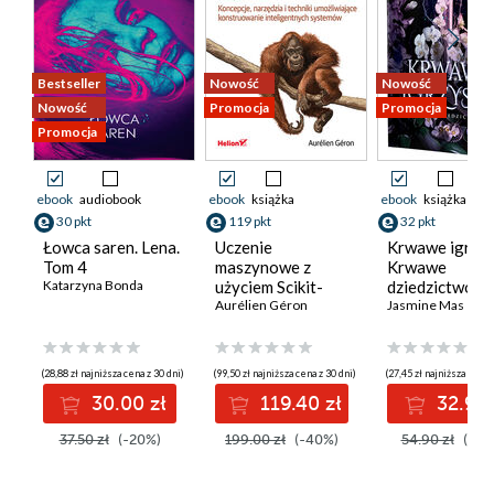
Bestseller
Nowość
Nowość
Nowość
Promocja
Promocja
Promocja
ebook
audiobook
ebook
książka
ebook
książka
30 pkt
119 pkt
32 pkt
Łowca saren. Lena.
Uczenie
Krwawe igrzys
Tom 4
maszynowe z
Krwawe
Katarzyna Bonda
użyciem Scikit-
dziedzictwo #
Learn i PyTorch.
Aurélien Géron
Jasmine Mas
Koncepcje,
narzędzia i techniki
umożliwiające
(28,88 zł najniższa cena z 30 dni)
(99,50 zł najniższa cena z 30 dni)
(27,45 zł najniższa cena 
konstruowanie
30.00 zł
119.40 zł
32.94 
inteligentnych
systemów
37.50 zł
(-20%)
199.00 zł
(-40%)
54.90 zł
(-40