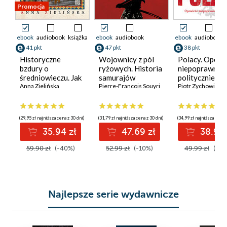
Promocja
ebook
audiobook
książka
ebook
audiobook
ebook
audiobook
41 pkt
47 pkt
38 pkt
Historyczne
Wojownicy z pól
Polacy. Opowi
bzdury o
ryżowych. Historia
niepoprawne
średniowieczu. Jak
samurajów
politycznie VII
naprawdę żyło się
Anna Zielińska
Pierre-Francois Souyri
Piotr Zychowicz
w czasach dam i
rycerzy?
(29,95 zł najniższa cena z 30 dni)
(31,79 zł najniższa cena z 30 dni)
(34,99 zł najniższa cena 
35.94 zł
47.69 zł
38.99 
59.90 zł
(-40%)
52.99 zł
(-10%)
49.99 zł
(-22
Najlepsze serie wydawnicze