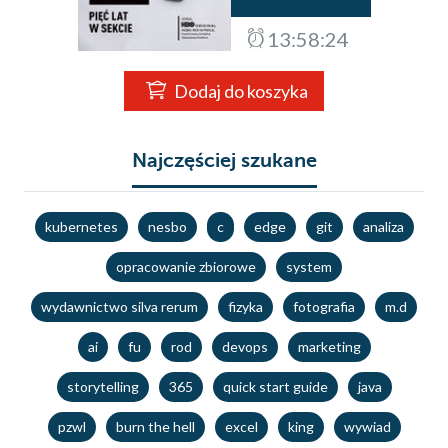
13:58:23
Dodaj do koszyka
Najczęściej szukane
kubernetes
nesbo
c
edge
git
analiza
opracowanie zbiorowe
system
wydawnictwo silva rerum
fizyka
fotografia
m.d
ai
fu
rod
devops
marketing
storytelling
365
quick start guide
java
pzwl
burn the hell
excel
king
wywiad