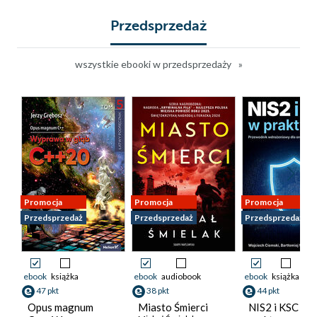
Przedsprzedaż
wszystkie ebooki w przedsprzedaży
Promocja
Promocja
Promocja
Przedsprzedaż
Przedsprzedaż
Przedsprzedaż
ebook
książka
ebook
audiobook
ebook
książka
47 pkt
38 pkt
44 pkt
Opus magnum
Miasto Śmierci
NIS2 i KSC w