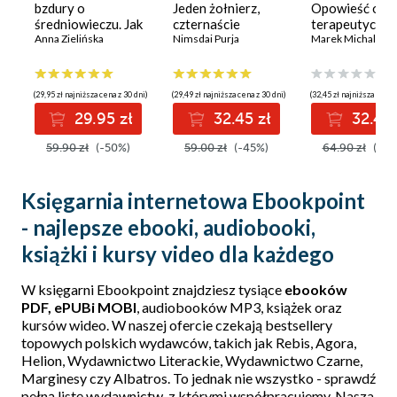
bzdury o
Jeden żołnierz,
Opowieść o
średniowieczu. Jak
czternaście
terapeutycznej
naprawdę żyło się
Anna Zielińska
szczytów - moje
Nimsdai Purja
przyrody w na
Marek Michalski
w czasach dam i
życie w strefie
życiu
rycerzy?
śmierci
(29,95 zł najniższa cena z 30 dni)
(29,49 zł najniższa cena z 30 dni)
(32,45 zł najniższa cena 
29.95 zł
32.45 zł
32.45 
59.90 zł
(-50%)
59.00 zł
(-45%)
64.90 zł
(-50
Księgarnia internetowa Ebookpoint
- najlepsze ebooki, audiobooki,
książki i kursy video dla każdego
W księgarni Ebookpoint znajdziesz tysiące
ebooków
PDF, ePUBi MOBI
, audiobooków MP3, książek oraz
kursów wideo. W naszej ofercie czekają bestsellery
topowych polskich wydawców, takich jak
Rebis
,
Agora
,
Helion
,
Wydawnictwo Literackie
,
Wydawnictwo Czarne
,
Marginesy
czy
Albatros
. To jednak nie wszystko - sprawdź
pełną
listę wydawnictw
, z którymi współpracujemy. Nasza