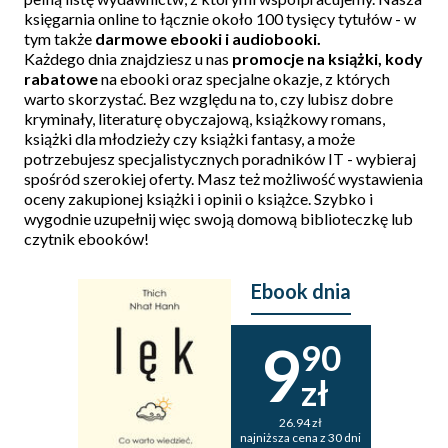
księgarnia online to łącznie około 100 tysięcy tytułów - w
tym także
darmowe ebooki i audiobooki
.
Każdego dnia znajdziesz u nas
promocje na książki
, kody
rabatowe
na ebooki oraz specjalne okazje, z których
warto skorzystać. Bez względu na to, czy lubisz dobre
kryminały, literaturę obyczajową, książkowy romans,
książki dla młodzieży czy książki fantasy, a może
potrzebujesz specjalistycznych poradników IT - wybieraj
spośród szerokiej oferty. Masz też możliwość wystawienia
oceny zakupionej książki i opinii o książce. Szybko i
wygodnie uzupełnij więc swoją domową biblioteczkę lub
czytnik ebooków!
Ebook dnia
9
90
zł
26.94 zł
najniższa cena z 30 dni