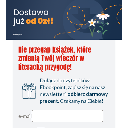
Nie przegap książek, które
zmienią Twój wieczór w
literacką przygodę!
Dołącz do czytelników
Ebookpoint, zapisz się na nasz
newsletter i
odbierz darmowy
prezent
. Czekamy na Ciebie!
e-mail