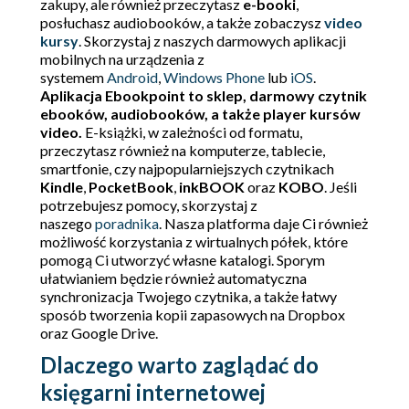
zakupy, ale również przeczytasz
e-booki
,
posłuchasz audiobooków, a także zobaczysz
video
kursy
. Skorzystaj z naszych darmowych aplikacji
mobilnych na urządzenia z
systemem
Android
,
Windows Phone
lub
iOS
.
Aplikacja Ebookpoint to sklep, darmowy czytnik
ebooków, audiobooków, a także player kursów
video.
E-książki, w zależności od formatu,
przeczytasz również na komputerze, tablecie,
smartfonie, czy najpopularniejszych czytnikach
Kindle
,
PocketBook
,
inkBOOK
oraz
KOBO
. Jeśli
potrzebujesz pomocy, skorzystaj z
naszego
poradnika
. Nasza platforma daje Ci również
możliwość korzystania z wirtualnych półek, które
pomogą Ci utworzyć własne katalogi. Sporym
ułatwianiem będzie również automatyczna
synchronizacja Twojego czytnika, a także łatwy
sposób tworzenia kopii zapasowych na Dropbox
oraz Google Drive.
Dlaczego warto zaglądać do
księgarni internetowej