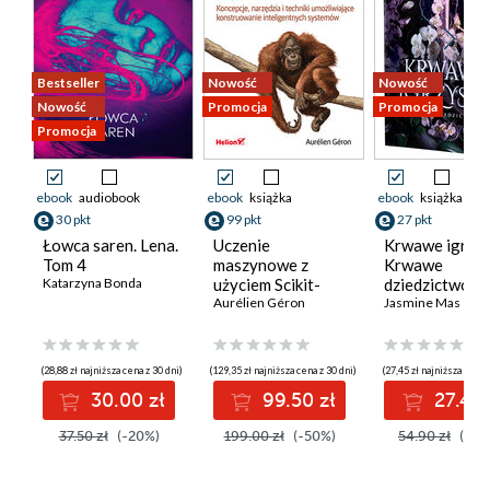
Bestseller
Nowość
Nowość
Nowość
Promocja
Promocja
Promocja
ebook
audiobook
ebook
książka
ebook
książka
30 pkt
99 pkt
27 pkt
Łowca saren. Lena.
Uczenie
Krwawe igrzys
Tom 4
maszynowe z
Krwawe
Katarzyna Bonda
użyciem Scikit-
dziedzictwo #
Learn i PyTorch.
Aurélien Géron
Jasmine Mas
Koncepcje,
narzędzia i techniki
umożliwiające
(28,88 zł najniższa cena z 30 dni)
(129,35 zł najniższa cena z 30 dni)
(27,45 zł najniższa cena 
konstruowanie
30.00 zł
99.50 zł
27.45 
inteligentnych
systemów
37.50 zł
(-20%)
199.00 zł
(-50%)
54.90 zł
(-50