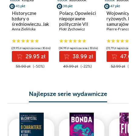
41 pkt
38 pkt
47 pkt
Historyczne
Polacy. Opowieści
Wojownicy z p
bzdury o
niepoprawne
ryżowych. His
średniowieczu. Jak
politycznie VII
samurajów
naprawdę żyło się
Anna Zielińska
Piotr Zychowicz
Pierre-Francois S
w czasach dam i
rycerzy?
(29,95 zł najniższa cena z 30 dni)
(34,99 zł najniższa cena z 30 dni)
(31,79 zł najniższa cena 
29.95 zł
38.99 zł
47.69 
59.90 zł
(-50%)
49.99 zł
(-22%)
52.99 zł
(-10
Najlepsze serie wydawnicze