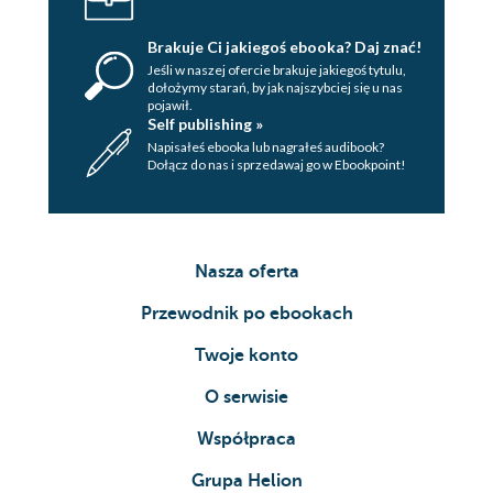
Brakuje Ci jakiegoś ebooka? Daj znać!
Jeśli w naszej ofercie brakuje jakiegoś tytulu,
dołożymy starań, by jak najszybciej się u nas
pojawił.
Self publishing »
Napisałeś ebooka lub nagrałeś audibook?
Dołącz do nas i sprzedawaj go w Ebookpoint!
Nasza oferta
Przewodnik po ebookach
Twoje konto
O serwisie
Współpraca
Grupa Helion