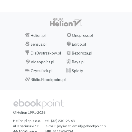
Helion.pl
Onepress.pl
Sensus.pl
Editio.pl
DlaBystrzakow.pl
Bezdroza.pl
Videopoint.pl
Beya.pl
Czytalisek.pl
Sploty
Biblio.Ebookpoint.pl
© Helion 1991-2026
Helion.pl sp. z o.o.
tel. (32) 230-98-63
ul. Kościuszki 1c
e-mail:
[wyświetl email]@ebookpoint.pl
44-100 Gliwice
NIP: 6312636254