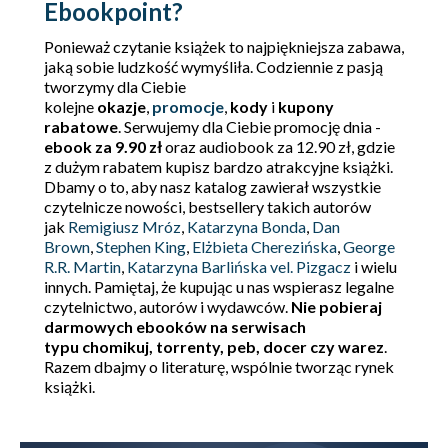
Ebookpoint?
Ponieważ czytanie książek to najpiękniejsza zabawa,
jaką sobie ludzkość wymyśliła. Codziennie z pasją
tworzymy dla Ciebie
kolejne
okazje
,
promocje
,
kody
i
kupony
rabatowe
. Serwujemy dla Ciebie promocję dnia -
ebook za 9.90 zł
oraz audiobook za 12.90 zł, gdzie
z dużym rabatem kupisz bardzo atrakcyjne książki.
Dbamy o to, aby nasz katalog zawierał wszystkie
czytelnicze nowości, bestsellery takich autorów
jak
Remigiusz Mróz
,
Katarzyna Bonda
,
Dan
Brown
,
Stephen King
,
Elżbieta Cherezińska
,
George
R.R. Martin
,
Katarzyna Barlińska vel. Pizgacz
i wielu
innych. Pamiętaj, że kupując u nas wspierasz legalne
czytelnictwo, autorów i wydawców.
Nie pobieraj
darmowych ebooków na serwisach
typu chomikuj, torrenty, peb, docer czy warez
.
Razem dbajmy o literaturę, wspólnie tworząc rynek
książki.