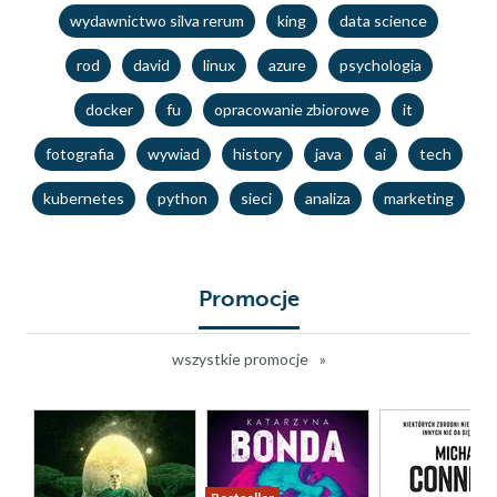
wydawnictwo silva rerum
king
data science
rod
david
linux
azure
psychologia
docker
fu
opracowanie zbiorowe
it
fotografia
wywiad
history
java
ai
tech
kubernetes
python
sieci
analiza
marketing
Promocje
wszystkie promocje