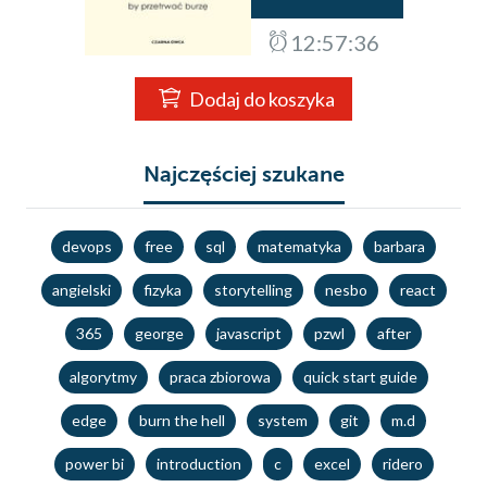
12:57:35
Dodaj do koszyka
Najczęściej szukane
devops
free
sql
matematyka
barbara
angielski
fizyka
storytelling
nesbo
react
365
george
javascript
pzwl
after
algorytmy
praca zbiorowa
quick start guide
edge
burn the hell
system
git
m.d
power bi
introduction
c
excel
ridero