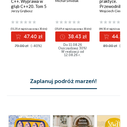
C++. Wyprawa w
Michał Śmielak
praktyce.
głąb C++20. Tom 5
Przewodnik
Jerzy Grębosz
wdrożeniowy 
Wojciech Ciemski
organizacji
(51,35 zł najniższa cena z 30 dni)
(35,69 zł najniższa cena z 30 dni)
(44,50 zł najniższa cena 
47.40 zł
38.43 zł
44.50 
Do 11.08.26
79.00 zł
(-40%)
89.00 zł
(-50
Oszczędzasz 30%!
W realizacji od
12.08.26 r.
Zaplanuj podróż marzeń!