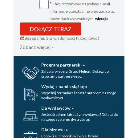
*
Chcę otrzymywać na podany e-mail
informacje o zniżkach, promocjach oraz
nowościach wydawniczych.
więcej »
DOŁĄCZ TERAZ
Bez spamu, 1-2 wiadomości tygodniowo!
Zobacz więcej »
Program partnerski »
Zarabiaj więcej z Grupą Helion! Dołącz do
programu partnerskiego.
Wydaj z nami książkę »
Wypełnij formularz i zostań autorem naszego
wydawnictwa.
Da wydawców »
Jesteś średnim lub dużym wydawcą? Dołącz do
naszego systemu dystrybucji!
Dla biznesu »
Ebooki i audiobooki w Twojej firmie.