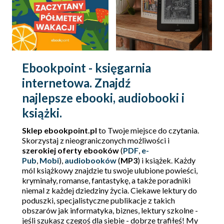
Ebookpoint - księgarnia
internetowa. Znajdź
najlepsze ebooki, audiobooki i
książki.
Sklep ebookpoint.pl
to Twoje miejsce do czytania.
Skorzystaj z nieograniczonych możliwości i
szerokiej oferty ebooków
(
PDF
,
e-
Pub
,
Mobi
),
audiobooków
(
MP3
) i książek. Każdy
mól książkowy znajdzie tu swoje ulubione powieści,
kryminały, romanse, fantastykę, a także poradniki
niemal z każdej dziedziny życia. Ciekawe lektury do
poduszki, specjalistyczne publikacje z takich
obszarów jak informatyka, biznes, lektury szkolne -
jeśli szukasz czegoś dla siebie - dobrze trafiłeś! My