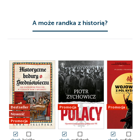
A może randka z historią?
Bestseller
Promocja
Promocja
Nowość
Promocja
ebook
książka
ebook
audiobook
ebook
audiobook