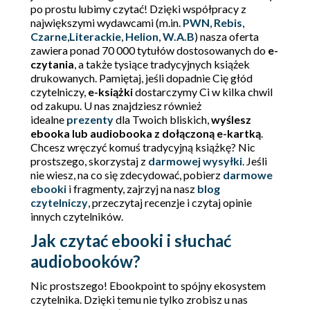
po prostu lubimy czytać! Dzięki współpracy z
największymi wydawcami (m.in.
PWN
,
Rebis
,
Czarne
,
Literackie
,
Helion
,
W.A.B
) nasza oferta
zawiera ponad 70 000 tytułów dostosowanych do
e-
czytania
, a także tysiące tradycyjnych książek
drukowanych. Pamiętaj, jeśli dopadnie Cię głód
czytelniczy,
e-książki
dostarczymy Ci w kilka chwil
od zakupu. U nas znajdziesz również
idealne
prezenty
dla Twoich bliskich,
wyślesz
ebooka lub audiobooka z dołączoną e-kartką
.
Chcesz wręczyć komuś tradycyjną książkę? Nic
prostszego, skorzystaj z
darmowej wysyłki
. Jeśli
nie wiesz, na co się zdecydować, pobierz
darmowe
ebooki
i fragmenty, zajrzyj na nasz
blog
czytelniczy
, przeczytaj recenzje i czytaj opinie
innych czytelników.
Jak czytać ebooki i słuchać
audiobooków?
Nic prostszego! Ebookpoint to spójny ekosystem
czytelnika. Dzięki temu nie tylko zrobisz u nas