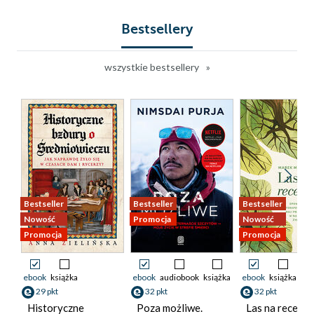
Bestsellery
wszystkie bestsellery
Bestseller
Bestseller
Bestseller
Nowość
Promocja
Nowość
Promocja
Promocja
ebook
książka
ebook
audiobook
książka
ebook
książka
29 pkt
32 pkt
32 pkt
Historyczne
Poza możliwe.
Las na receptę